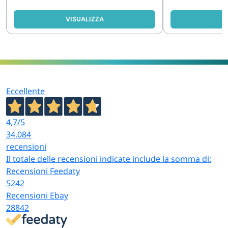
VISUALIZZA
V
Eccellente
4,7
/5
34.084
recensioni
Il totale delle recensioni indicate include la somma di:
Recensioni Feedaty
5242
Recensioni Ebay
28842