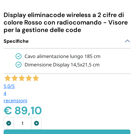
IGIENE E PULIZIA
Display eliminacode wireless a 2 cifre di
colore Rosso con radiocomando - Visore
CASA E PERSONA
per la gestione delle code
Specifiche
FERRAMENTA E LINEA AUTO
Cavo alimentazione lungo 185 cm
PERSONA E MEDICALI
Dimensione Display 14,5x21,5 cm
AVVOLGENTI E CONTENITORI ALIMENTARI
5,0
/5
4
recensioni
PET
€
89,10
PARTY
Display
eliminacode