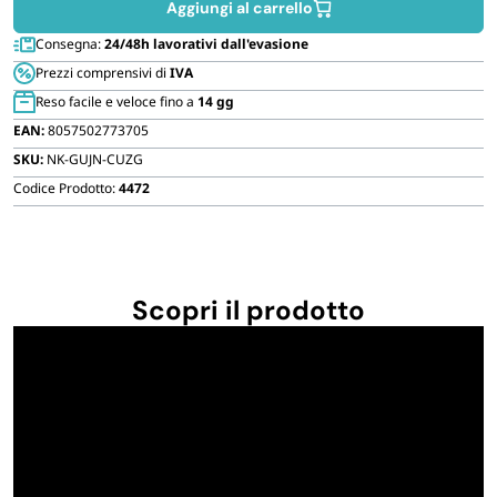
con
Aggiungi al carrello
FORNITURE SETTORE HO.RE.CA
telecomando
Consegna:
24/48h lavorativi dall'evasione
quantità
Prezzi comprensivi di
IVA
BIODEGRADABILE
Reso facile e veloce fino a
14 gg
EAN:
8057502773705
SKU:
NK-GUJN-CUZG
Codice Prodotto:
4472
Scopri il prodotto