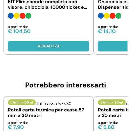
KIT Eliminacode completo con
Chiocciola el
visore, chiocciola, 10000 ticket e
Dispenser tick
telecomando
code - Vari co
a partire da:
a partire da:
€
104,50
€
14,10
VISUALIZZA
V
Potrebbero interessarti
57mm x 30mt
57mm x 20mt
Rotoli carta termica per cassa 57
Rotoli carta 
mm x 30 metri
x 20 metri
a partire da:
a partire da:
€
7,90
€
5,80