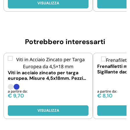
VISUALIZZA
V
Potrebbero interessarti
Frenafiletti m
Sigillante dadi,
Viti in acciaio zincato per targa
Flaconi
europea. Misure 4,5x18mm. Pezzi
100
a partire da:
a partire da:
€
9,70
€
8,10
VISUALIZZA
V