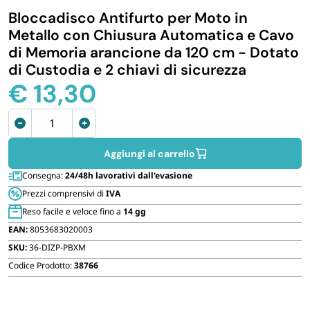
Bloccadisco Antifurto per Moto in
IGIENE E PULIZIA
Metallo con Chiusura Automatica e Cavo
di Memoria arancione da 120 cm - Dotato
CASA E PERSONA
di Custodia e 2 chiavi di sicurezza
€
13,30
FERRAMENTA E LINEA AUTO
Bloccadisco
per
PERSONA E MEDICALI
Moto
Aggiungi al carrello
e
Consegna:
24/48h lavorativi dall'evasione
cavo
AVVOLGENTI E CONTENITORI ALIMENTARI
Prezzi comprensivi di
IVA
da
Reso facile e veloce fino a
14 gg
120
EAN:
8053683020003
cm
PET
SKU:
36-DIZP-PBXM
quantità
Codice Prodotto:
38766
PARTY