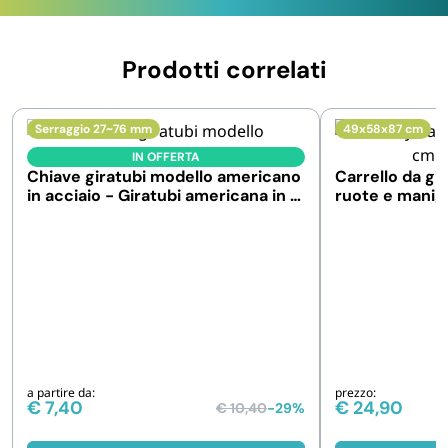
Prodotti correlati
Serraggio 27~76 mm
49x58x87 cm
IN OFFERTA
Chiave giratubi modello americano
Carrello da gi
in acciaio - Giratubi americana in 5
ruote e manigl
formati
a partire da:
prezzo:
€
7,40
€
24,90
€
10,40
-29%