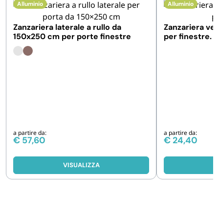
Alluminio
Alluminio
Zanzariera laterale a rullo da
Zanzariera ver
150x250 cm per porte finestre
per finestre. 
misure
a partire da:
a partire da:
€
57,60
€
24,40
VISUALIZZA
V