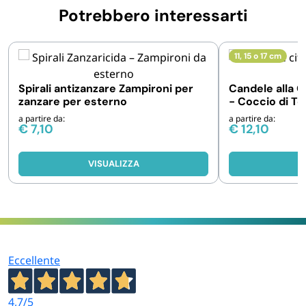
Potrebbero interessarti
11, 15 o 17 cm
Spirali antizanzare Zampironi per
Candele alla C
zanzare per esterno
- Coccio di Te
a partire da:
a partire da:
€
7,10
€
12,10
VISUALIZZA
V
Eccellente
4,7
/5