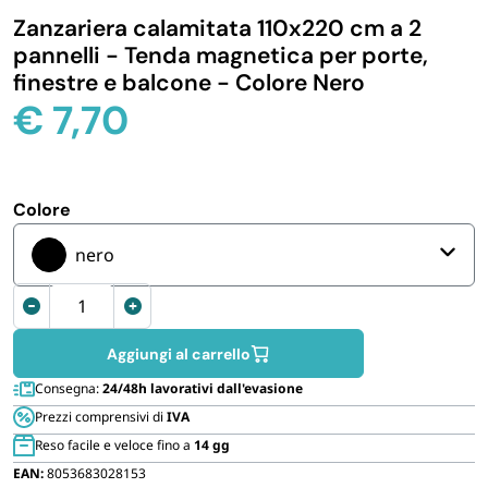
Zanzariera calamitata 110x220 cm a 2
IGIENE E PULIZIA
pannelli - Tenda magnetica per porte,
finestre e balcone - Colore Nero
CASA E PERSONA
€
7,70
FERRAMENTA E LINEA AUTO
Colore
PERSONA E MEDICALI
nero
Zanzariera
AVVOLGENTI E CONTENITORI ALIMENTARI
110x220
cm
Aggiungi al carrello
PET
magnetica
Consegna:
24/48h lavorativi dall'evasione
quantità
Prezzi comprensivi di
IVA
PARTY
Reso facile e veloce fino a
14 gg
EAN:
8053683028153