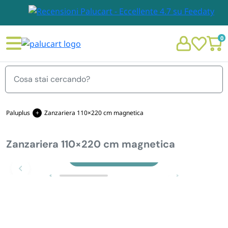
0
Menu
Paluplus
Zanzariera 110×220 cm magnetica
Zanzariera 110×220 cm magnetica
STOVIGLIE E TOVAGLIOLI
Chi siamo
Zoom
GIARDINO E ARREDO PER ESTERNO
Personalizzazione Monouso
IMBALLAGGIO E CANCELLERIA