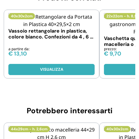
40x30x2cm
22x22cm - h. 8,5
Vassoio rettangolare in plastica,
colore bianco. Confezioni da 4 , 6 e
Vaschetta qua
10 pezzi
macelleria o 
a partire da:
prezzo:
A6
€
13,10
€
9,70
VISUALIZZA
V
Potrebbero interessarti
44x29cm - h. 2,6cm
40x30x2cm