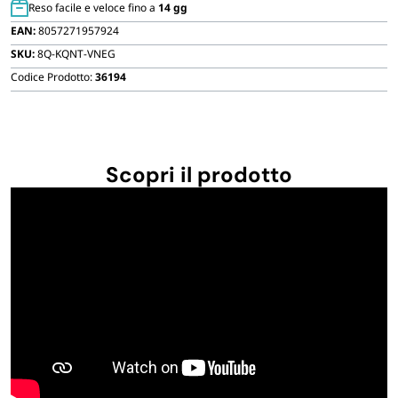
Reso facile e veloce fino a
FORNITURE SETTORE HO.RE.CA
14 gg
cm
EAN:
8057271957924
H
SKU:
8Q-KQNT-VNEG
2,6
BIODEGRADABILE
cm
Codice Prodotto:
36194
Formato
A6
quantità
Scopri il prodotto