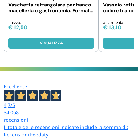
Vaschetta rettangolare per banco
Vassoio rettan
macelleria o gastronomia. Formato
colore bianco.
A5
10 pezzi
prezzo:
a partire da:
€
12,50
€
13,10
VISUALIZZA
V
Eccellente
4,7
/5
34.068
recensioni
Il totale delle recensioni indicate include la somma di:
Recensioni Feedaty