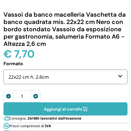
IGIENE E PULIZIA
Vassoi da banco macelleria Vaschetta da
banco quadrata mis. 22x22 cm Nero con
CASA E PERSONA
bordo stondato Vassoio da esposizione
per gastronomia, salumeria Formato A6 -
Altezza 2,6 cm
FERRAMENTA E LINEA AUTO
€
7,70
PERSONA E MEDICALI
Formato
22x22 cm h. 2.6cm
AVVOLGENTI E CONTENITORI ALIMENTARI
Vassoi
PET
da
banco
Aggiungi al carrello
macelleria
PARTY
Consegna:
24/48h lavorativi dall'evasione
gastronomia
Prezzi comprensivi di
IVA
22x22