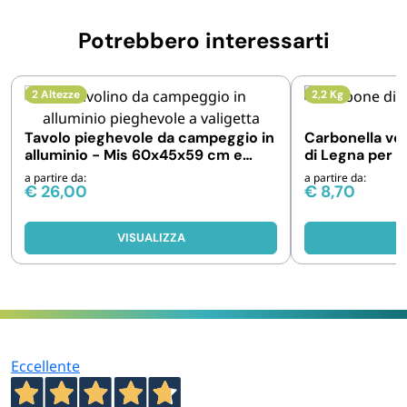
Potrebbero interessarti
2 Altezze
2,2 Kg
Tavolo pieghevole da campeggio in
Carbonella ve
alluminio - Mis 60x45x59 cm e
di Legna per 
70x55x59 cm
a partire da:
a partire da:
€
26,00
€
8,70
VISUALIZZA
V
Eccellente