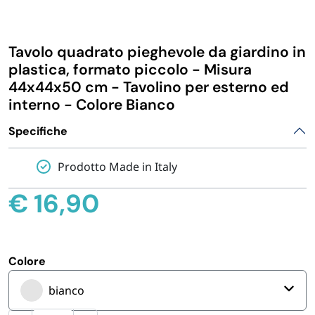
IGIENE E PULIZIA
Tavolo quadrato pieghevole da giardino in
CASA E PERSONA
plastica, formato piccolo - Misura
44x44x50 cm - Tavolino per esterno ed
interno - Colore Bianco
FERRAMENTA E LINEA AUTO
Specifiche
PERSONA E MEDICALI
Prodotto Made in Italy
AVVOLGENTI E CONTENITORI ALIMENTARI
€
16,90
PET
Colore
PARTY
bianco