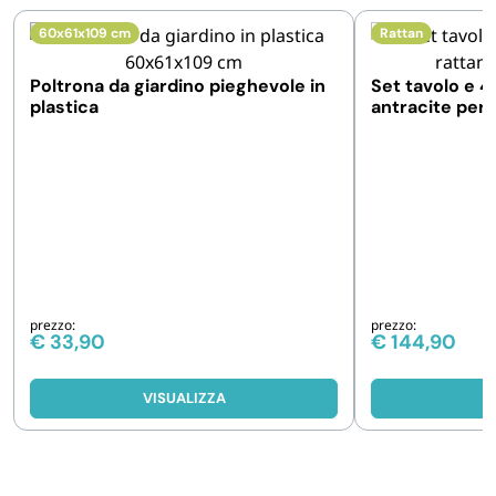
60x61x109 cm
Rattan
Poltrona da giardino pieghevole in
Set tavolo e 4 
plastica
antracite per
prezzo:
prezzo:
€
33,90
€
144,90
VISUALIZZA
V