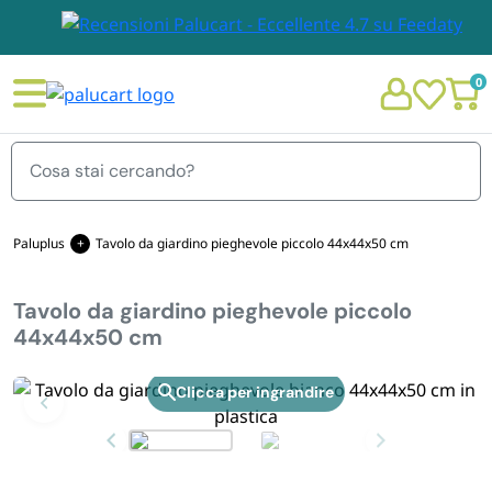
0
Menu
Paluplus
Tavolo da giardino pieghevole piccolo 44x44x50 cm
Tavolo da giardino pieghevole piccolo
STOVIGLIE E TOVAGLIOLI
44x44x50 cm
Chi siamo
GIARDINO E ARREDO PER ESTERNO
Zoom
Personalizzazione Monouso
IMBALLAGGIO E CANCELLERIA