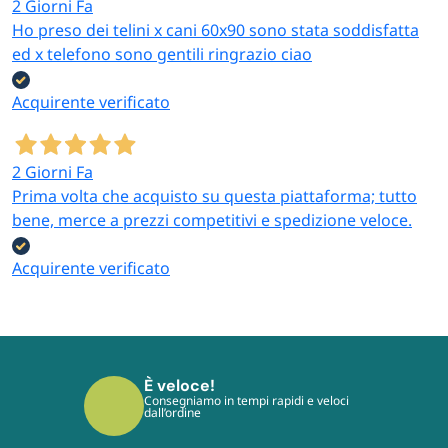
2 Giorni Fa
Ho preso dei telini x cani 60x90 sono stata soddisfatta
ed x telefono sono gentili ringrazio ciao
Acquirente verificato
2 Giorni Fa
Prima volta che acquisto su questa piattaforma; tutto
bene, merce a prezzi competitivi e spedizione veloce.
Acquirente verificato
È sicuro!
I tuoi pagamenti sono protetti dai più
moderni protocolli