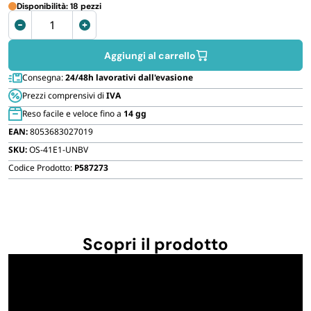
FORNITURE SETTORE HO.RE.CA
Disponibilità: 18 pezzi
Panchina
da
BIODEGRADABILE
giardino
Aggiungi al carrello
in
Consegna:
24/48h lavorativi dall'evasione
legno
Prezzi comprensivi di
IVA
120x53x84
Reso facile e veloce fino a
14 gg
cm
EAN:
8053683027019
quantità
SKU:
OS-41E1-UNBV
Codice Prodotto:
P587273
Scopri il prodotto