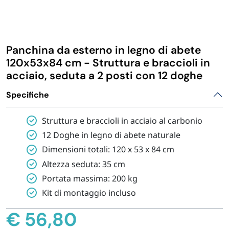
IGIENE E PULIZIA
CASA E PERSONA
Panchina da esterno in legno di abete
120x53x84 cm - Struttura e braccioli in
acciaio, seduta a 2 posti con 12 doghe
FERRAMENTA E LINEA AUTO
Specifiche
PERSONA E MEDICALI
Struttura e braccioli in acciaio al carbonio
12 Doghe in legno di abete naturale
AVVOLGENTI E CONTENITORI ALIMENTARI
Dimensioni totali: 120 x 53 x 84 cm
Altezza seduta: 35 cm
PET
Portata massima: 200 kg
Kit di montaggio incluso
PARTY
€
56,80