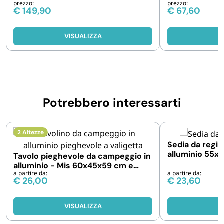
prezzo:
prezzo:
€
149,90
€
67,60
VISUALIZZA
V
Potrebbero interessarti
2 Altezze
Sedia da regis
alluminio 55x
Tavolo pieghevole da campeggio in
Disponibili 1 o
alluminio - Mis 60x45x59 cm e
a partire da:
a partire da:
70x55x59 cm
€
26,00
€
23,60
VISUALIZZA
V