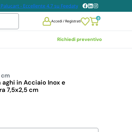
0
Accedi / Registrati
Richiedi preventivo
Vedi tutte
5 cm
 
TOVAGLIE E TOVAGLIOLI
DABILI
aghi in Acciaio Inox e
Tovaglie
a 7,5x2,5 cm
chieri 
Tovaglioli
bili
i Carta
n Legno
et Posate 
bili