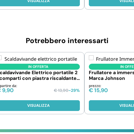
VISUALIZZA
VISUAL
Potrebbero interessarti
IN OFFERTA
IN OFF
caldavivande Elettrico portatile 2
Frullatore a immer
comparti con piastra riscaldante
Marca Johnson
40W
partire da:
prezzo:
€
9,90
€
15,90
€
13,90
-29%
VISUALIZZA
VISUAL