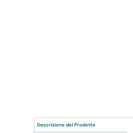
FERRAMENTA E LINEA AUTO
PERSONA E MEDICALI
AVVOLGENTI E CONTENITORI
ALIMENTARI
PET
PARTY
FORNITURE SETTORE
HO.RE.CA
Descrizione del Prodotto
BIODEGRADABILE