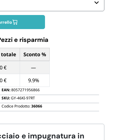
Biodegradabili
rrello
Pezzi e risparmia
 totale
Sconto %
ntità di Pezzi
0 €
—
0 €
9.9%
EAN:
8057271956866
SKU:
GY-46KI-97RT
Codice Prodotto:
36066
cciaio e impugnatura in