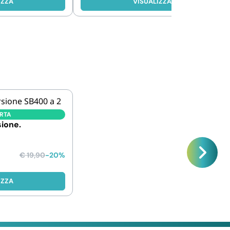
IZZA
VISUALIZZA
ERTA
sione.
€
19,90
-20%
IZZA