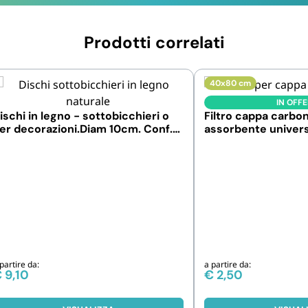
Prodotti correlati
40x80 cm
IN OFF
ischi in legno - sottobicchieri o
Filtro cappa carboni
er decorazioni.Diam 10cm. Conf.
assorbente univer
a 8 e 32pz
partire da:
a partire da:
€
9,10
€
2,50