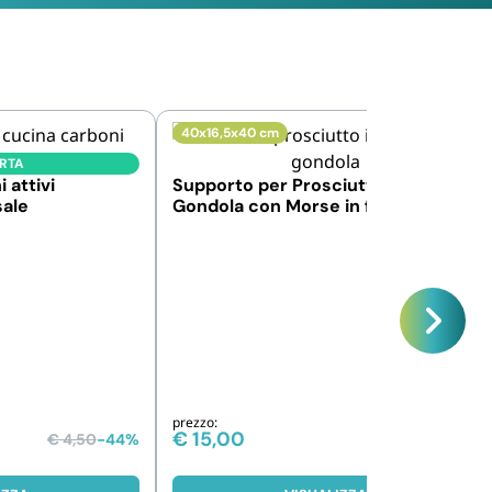
40x16,5x40 cm
ERTA
 attivi
Supporto per Prosciutto in Legno a
sale
Gondola con Morse in ferro
Verniciato
prezzo:
€
15,00
€
4,50
-44%