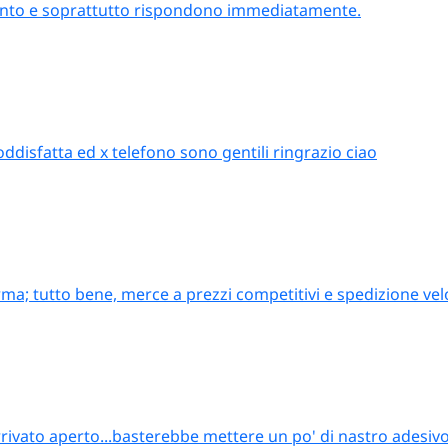
attento e soprattutto rispondono immediatamente.
oddisfatta ed x telefono sono gentili ringrazio ciao
ma; tutto bene, merce a prezzi competitivi e spedizione vel
rrivato aperto...basterebbe mettere un po' di nastro adesiv