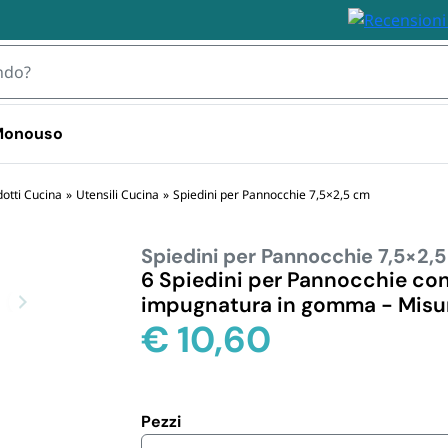
 Monouso
 TOVAGLIOLI
otti Cucina
»
Utensili Cucina
»
Spiedini per Pannocchie 7,5×2,5 cm
Spiedini per Pannocchie 7,5×2,
IZZABILI
STOVIGLIE MONOUSO 
STOVIGLIE
PLASTICA
BIODEGRA
6 Spiedini per Pannocchie con 
 Plastica
impugnatura in gomma - Misur
Bicchieri plastica e kristal 
Piatti e Bic
i Plastica
€
10,60
usa e getta
Biodegrada
ili
Bicchieri d
Monouso i
Posate e S
Pezzi
Biodegrada