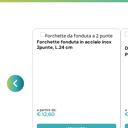
Forchette fonduta in acciaio inox
2punte, L.24 cm
D
p
d
a partire da:
a 
€
12,60