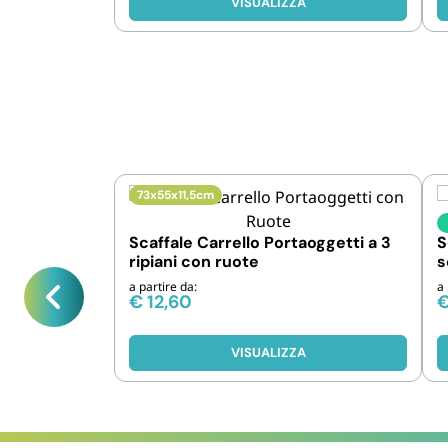
VISUALIZZA
73x55x11,5cm
Scaffale Carrello Portaoggetti a 3
S
ripiani con ruote
s
a partire da:
a 
€
12,60
VISUALIZZA