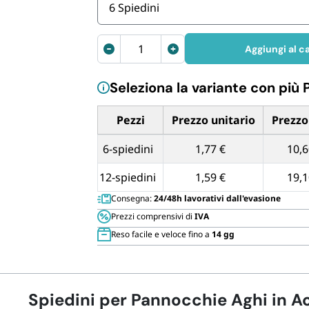
Cannucce 
6 Spiedini
Spiedini
Aggiungi al ca
per
Pannocchie
Seleziona la variante con più 
7,5x2,5
cm
Pezzi
Prezzo unitario
Prezzo
quantità
Tabella dei prezzi unitari in base alla qua
6-spiedini
1,77 €
10,6
12-spiedini
1,59 €
19,1
Consegna:
24/48h lavorativi dall'evasione
Prezzi comprensivi di
IVA
Reso facile e veloce fino a
14 gg
Spiedini per Pannocchie Aghi in A