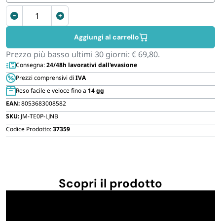
FORNITURE SETTORE HO.RE.CA
Sedia
da
gaming
BIODEGRADABILE
Aggiungi al carrello
reclinabile
Prezzo più basso ultimi 30 giorni:
€
69,80
.
quantità
Consegna:
24/48h lavorativi dall'evasione
Prezzi comprensivi di
IVA
Reso facile e veloce fino a
14 gg
EAN:
8053683008582
SKU:
JM-TE0P-LJNB
Codice Prodotto:
37359
Scopri il prodotto