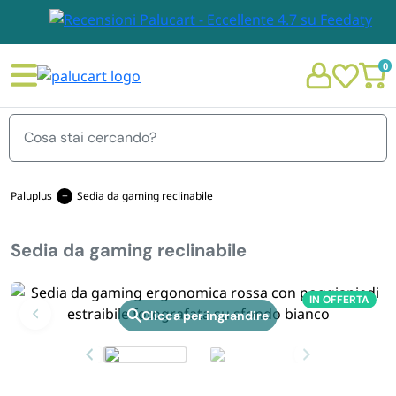
0
Menu
Paluplus
Sedia da gaming reclinabile
Sedia da gaming reclinabile
STOVIGLIE E TOVAGLIOLI
Chi siamo
IN OFFERTA
GIARDINO E ARREDO PER ESTERNO
Zoom
Personalizzazione Monouso
IMBALLAGGIO E CANCELLERIA