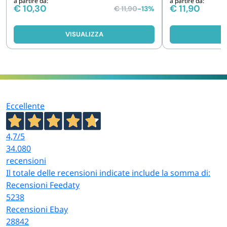
a partire da:
a partire da:
€
10,30
€
11,90
€
11,90
-13%
VISUALIZZA
V
Eccellente
4,7
/5
34.080
recensioni
Il totale delle recensioni indicate include la somma di:
Recensioni Feedaty
5238
Recensioni Ebay
28842