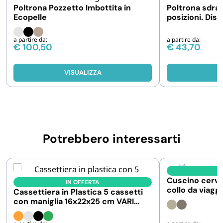
Poltrona Pozzetto Imbottita in
Poltrona sdraio
Ecopelle
posizioni. Disp
colorazioni
a partire da:
a partire da:
€
100,50
€
43,70
VISUALIZZA
V
Potrebbero interessarti
I
Cuscino cervi
IN OFFERTA
collo da viag
Cassettiera in Plastica 5 cassetti
con maniglia 16x22x25 cm VARI
COLORI