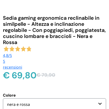
IGIENE E PULIZIA
Sedia gaming ergonomica reclinabile in
CASA E PERSONA
similpelle - Altezza e inclinazione
regolabile - Con poggiapiedi, poggiatesta,
cuscino lombare e braccioli - Nera e
FERRAMENTA E LINEA AUTO
Rossa
PERSONA E MEDICALI
4,8
/5
5
recensioni
AVVOLGENTI E CONTENITORI ALIMENTARI
€
69,80
€
79,90
Il
Il
PET
prezzo
prezzo
originale
attuale
era:
è:
Colore
PARTY
€ 79,90.
€ 69,80.
nera e rossa