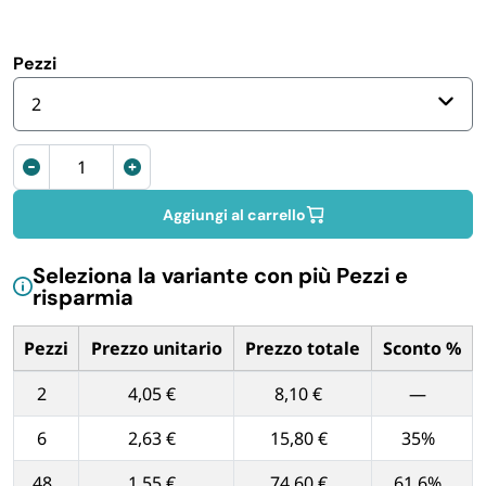
FORNITURE SETTORE HO.RE.CA
Pezzi
BIODEGRADABILE
2
Rotoli
Sottovuoto
150x6000
Aggiungi al carrello
mm
quantità
Seleziona la variante con più Pezzi e
risparmia
Pezzi
Prezzo unitario
Prezzo totale
Sconto %
Tabella dei prezzi unitari in base alla quantità di Pezzi
2
4,05 €
8,10 €
—
6
2,63 €
15,80 €
35%
48
1,55 €
74,60 €
61.6%