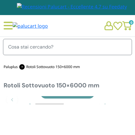
0
Menu
Paluplus
Rotoli Sottovuoto 150×6000 mm
Rotoli Sottovuoto 150×6000 mm
STOVIGLIE E TOVAGLIOLI
Chi siamo
Zoom
GIARDINO E ARREDO PER ESTERNO
Personalizzazione Monouso
IMBALLAGGIO E CANCELLERIA