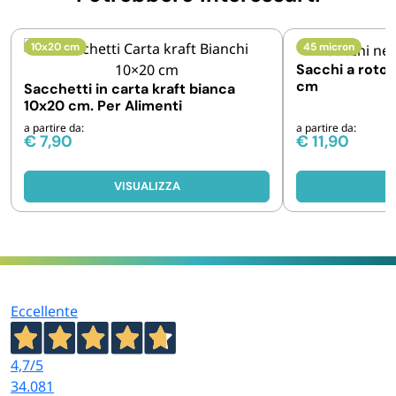
10x20 cm
45 micron
Sacchi a rotol
cm
Sacchetti in carta kraft bianca
10x20 cm. Per Alimenti
a partire da:
a partire da:
€
7,90
€
11,90
VISUALIZZA
V
Eccellente
4,7
/5
34.081