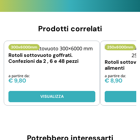
Prodotti correlati
300x6000mm
250x6000mm
Rotoli sottovuoto goffrati.
Confezioni da 2 , 6 e 48 pezzi
Rotoli sottovu
alimenti
a partire da:
a partire da:
€
9,80
€
8,90
VISUALIZZA
V
Potrebbero interessarti