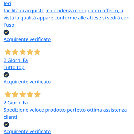
Ieri
facilità di acquisto, coincidenza con quanto offerto, a
vista la qualità appare conforme alle attese si vedrà con
l'uso
Acquirente verificato
2 Giorni Fa
Tutto top
Acquirente verificato
2 Giorni Fa
Spedizione veloce prodotto perfetto ottima assistenza
clienti
Acquirente verificato