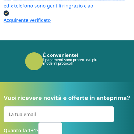
ed x telefono sono gentili ringrazio ciao
Acquirente verificato
È veloce!
Consegniamo in tempi rapidi e veloci
dall’ordine
Vuoi ricevere novità e offerte in anteprima?
Quanto fa 1+1?