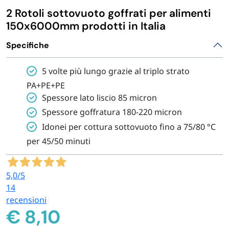
2 Rotoli sottovuoto goffrati per alimenti
IGIENE E PULIZIA
150x6000mm prodotti in Italia
Specifiche
CASA E PERSONA
5 volte più lungo grazie al triplo strato
FERRAMENTA E LINEA AUTO
PA+PE+PE
Spessore lato liscio 85 micron
PERSONA E MEDICALI
Spessore goffratura 180-220 micron
Idonei per cottura sottovuoto fino a 75/80 °C
per 45/50 minuti
AVVOLGENTI E CONTENITORI ALIMENTARI
PET
5,0
/5
14
recensioni
PARTY
€
8,10