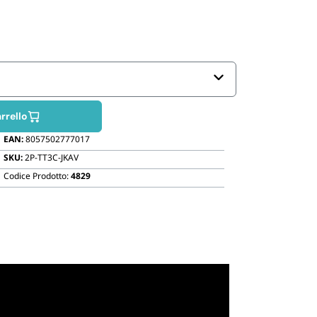
Biodegradabili
rrello
EAN:
8057502777017
SKU:
2P-TT3C-JKAV
Codice Prodotto:
4829