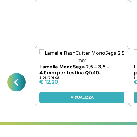
Lamelle MonoSega 2,5 - 3,5 -
L
4,5mm per testina Qfc10
p
a partire da:
a 
FlashCutter
o
€
12,20
VISUALIZZA