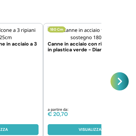
180 Cm
ne in acciaio a 3
Canne in acciaio con rivestimento
in plastica verde - Diametro 16mm
a partire da:
€
20,70
IZZA
VISUALIZZA