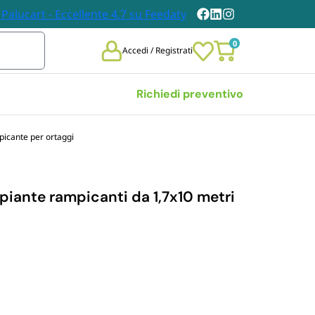
0
Accedi / Registrati
Richiedi preventivo
picante per ortaggi
Vedi tutte
 
TOVAGLIE E TOVAGLIOLI
DABILI
piante rampicanti da 1,7x10 metri
Tovaglie
chieri 
Tovaglioli
bili
i Carta
n Legno
et Posate 
bili