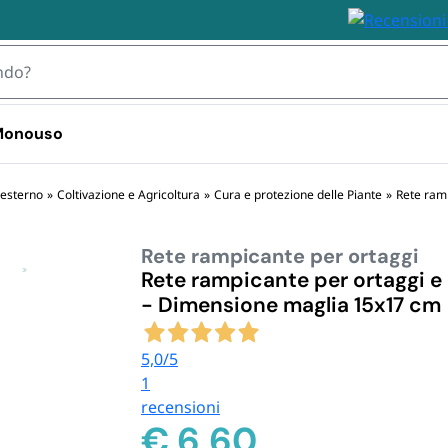
 Monouso
 TOVAGLIOLI
 esterno
»
Coltivazione e Agricoltura
»
Cura e protezione delle Piante
»
Rete ram
Rete rampicante per ortaggi
IZZABILI
STOVIGLIE MONOUSO 
STOVIGLIE
PLASTICA
BIODEGRA
Rete rampicante per ortaggi e 
 Plastica
- Dimensione maglia 15x17 cm
Bicchieri plastica e kristal 
Piatti e Bic
i Plastica
usa e getta
Biodegrada
ili
Bicchieri d
5,0
/5
Monouso i
1
Posate e S
recensioni
Biodegrada
€
6,60