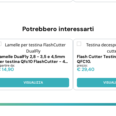
Potrebbero interessarti
amelle DualFly 2,8 - 3,5 e 4,5mm
Flash Cutter Testi
er testina Qfc10 FlashCutter - 40
QFC10.
partire da:
prezzo:
 400 fili
€
14,90
€
29,40
VISUALIZZA
VISUAL