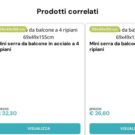
Prodotti correlati
69x49x155 cm
69x49x125 cm
ini serra da balcone in acciaio a 4
Mini serra da balco
ipiani
ripiani
rezzo:
prezzo:
€
32,30
€
26,60
VISUALIZZA
VISUAL