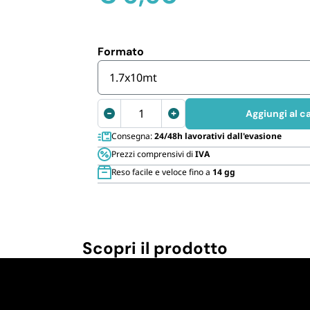
Cannucce 
Formato
1.7x10mt
Rete
Aggiungi al ca
rampicante
Consegna:
24/48h lavorativi dall'evasione
per
Prezzi comprensivi di
IVA
ortaggi
Reso facile e veloce fino a
14 gg
quantità
Scopri il prodotto