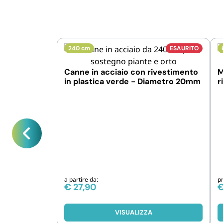
240 cm
ESAURITO
Canne in acciaio con rivestimento
M
in plastica verde - Diametro 20mm
r
a partire da:
p
€
27,90
VISUALIZZA