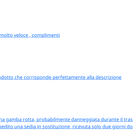
 molto veloce , complimenti
odotto che corrisponde perfettamente alla descrizione
una gamba rotta, probabilmente danneggiata durante il trasp
ito una sedia in sostituzione, ricevuta solo due giorni dop