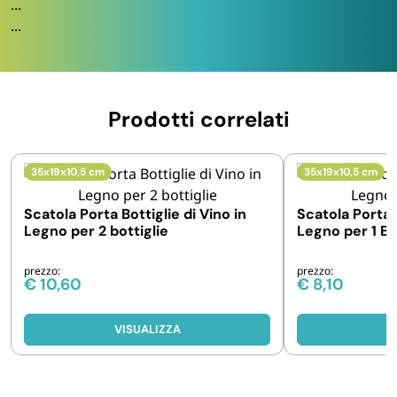
...
...
Prodotti correlati
35x19x10,5 cm
35x19x10,5 cm
Scatola Porta Bottiglie di Vino in
Scatola Porta B
Legno per 2 bottiglie
Legno per 1 Bo
prezzo:
prezzo:
€
10,60
€
8,10
VISUALIZZA
V