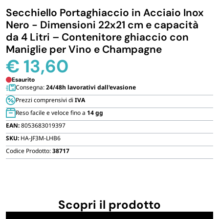
Secchiello Portaghiaccio in Acciaio Inox
IGIENE E PULIZIA
Nero - Dimensioni 22x21 cm e capacità
da 4 Litri – Contenitore ghiaccio con
CASA E PERSONA
Maniglie per Vino e Champagne
€
13,60
FERRAMENTA E LINEA AUTO
Esaurito
Consegna:
24/48h lavorativi dall'evasione
Prezzi comprensivi di
IVA
PERSONA E MEDICALI
Reso facile e veloce fino a
14 gg
EAN:
8053683019397
AVVOLGENTI E CONTENITORI ALIMENTARI
SKU:
HA-JF3M-LHB6
Codice Prodotto:
38717
PET
PARTY
Scopri il prodotto