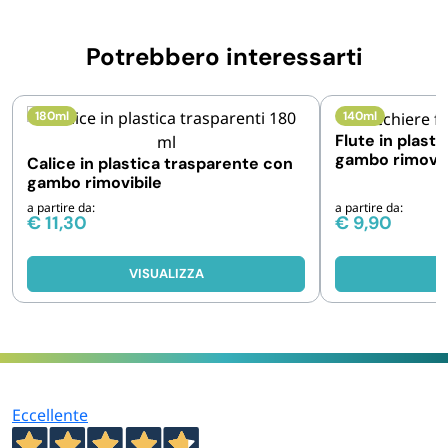
Potrebbero interessarti
180ml
140ml
Flute in plast
gambo rimovib
Calice in plastica trasparente con
gambo rimovibile
a partire da:
a partire da:
€
11,30
€
9,90
VISUALIZZA
V
Eccellente