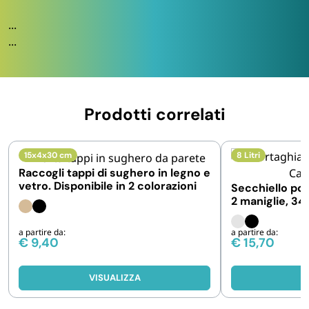
...
...
Prodotti correlati
15x4x30 cm
8 Litri
Raccogli tappi di sughero in legno e
vetro. Disponibile in 2 colorazioni
Secchiello po
2 maniglie, 3
a partire da:
a partire da:
€
9,40
€
15,70
VISUALIZZA
V