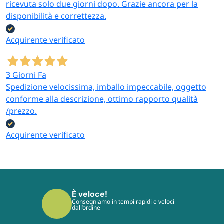
ricevuta solo due giorni dopo. Grazie ancora per la
disponibilità e correttezza.
Acquirente verificato
3 Giorni Fa
Spedizione velocissima, imballo impeccabile, oggetto
conforme alla descrizione, ottimo rapporto qualità
/prezzo.
Acquirente verificato
È sicuro!
I tuoi pagamenti sono protetti dai più
moderni protocolli