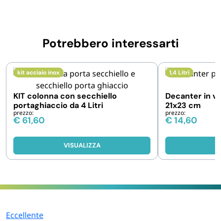
Potrebbero interessarti
kit acciaio inox
1,4 Litri
KIT colonna con secchiello
Decanter in ve
portaghiaccio da 4 Litri
21x23 cm
prezzo:
prezzo:
€
61,60
€
14,60
VISUALIZZA
V
Eccellente