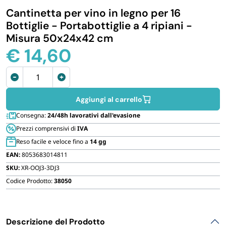
Cantinetta per vino in legno per 16
IGIENE E PULIZIA
Bottiglie - Portabottiglie a 4 ripiani -
Misura 50x24x42 cm
CASA E PERSONA
€
14,60
Cantinetta
FERRAMENTA E LINEA AUTO
vino
in
Aggiungi al carrello
PERSONA E MEDICALI
legno
Consegna:
24/48h lavorativi dall'evasione
per
Prezzi comprensivi di
IVA
16
AVVOLGENTI E CONTENITORI ALIMENTARI
Reso facile e veloce fino a
14 gg
Bottiglie
EAN:
8053683014811
quantità
SKU:
XR-OOJ3-3DJ3
PET
Codice Prodotto:
38050
PARTY
Descrizione del Prodotto