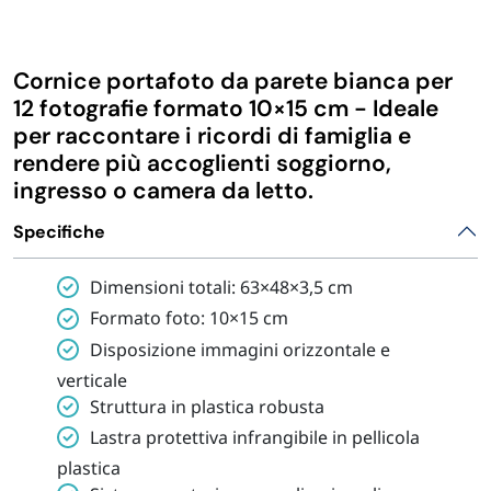
IGIENE E PULIZIA
Cornice portafoto da parete bianca per
CASA E PERSONA
12 fotografie formato 10×15 cm - Ideale
per raccontare i ricordi di famiglia e
rendere più accoglienti soggiorno,
FERRAMENTA E LINEA AUTO
ingresso o camera da letto.
Specifiche
PERSONA E MEDICALI
Dimensioni totali: 63×48×3,5 cm
AVVOLGENTI E CONTENITORI ALIMENTARI
Formato foto: 10×15 cm
Disposizione immagini orizzontale e
PET
verticale
Struttura in plastica robusta
PARTY
Lastra protettiva infrangibile in pellicola
plastica