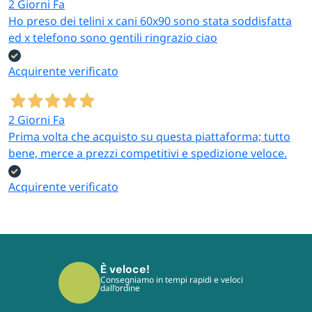
2 Giorni Fa
Ho preso dei telini x cani 60x90 sono stata soddisfatta
ed x telefono sono gentili ringrazio ciao
Acquirente verificato
2 Giorni Fa
Prima volta che acquisto su questa piattaforma; tutto
bene, merce a prezzi competitivi e spedizione veloce.
Acquirente verificato
È sicuro!
I tuoi pagamenti sono protetti dai più
moderni protocolli