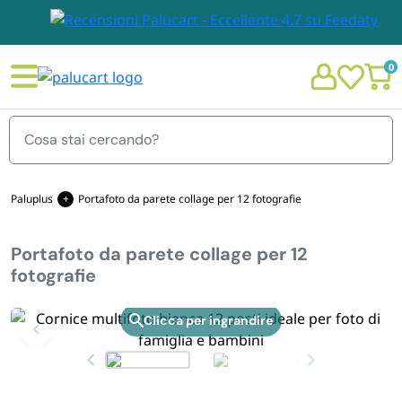
0
Menu
Paluplus
Portafoto da parete collage per 12 fotografie
Portafoto da parete collage per 12
STOVIGLIE E TOVAGLIOLI
fotografie
Chi siamo
GIARDINO E ARREDO PER ESTERNO
Zoom
Personalizzazione Monouso
IMBALLAGGIO E CANCELLERIA