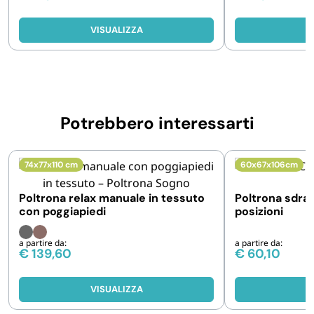
VISUALIZZA
V
Potrebbero interessarti
74x77x110 cm
60x67x106cm
Poltrona relax manuale in tessuto
Poltrona sdraio
con poggiapiedi
posizioni
a partire da:
a partire da:
€
139,60
€
60,10
VISUALIZZA
V