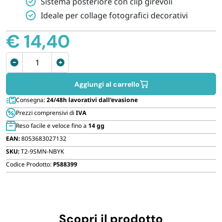
Sistema posteriore con clip girevoli
FORNITURE SETTORE HO.RE.CA
Ideale per collage fotografici decorativi
€
14,40
BIODEGRADABILE
Portafoto
da
parete
Aggiungi al carrello
collage
Consegna:
24/48h lavorativi dall'evasione
per
Prezzi comprensivi di
IVA
12
Reso facile e veloce fino a
14 gg
fotografie
EAN:
8053683027132
quantità
SKU:
T2-9SMN-NBYK
Codice Prodotto:
P588399
Scopri il prodotto