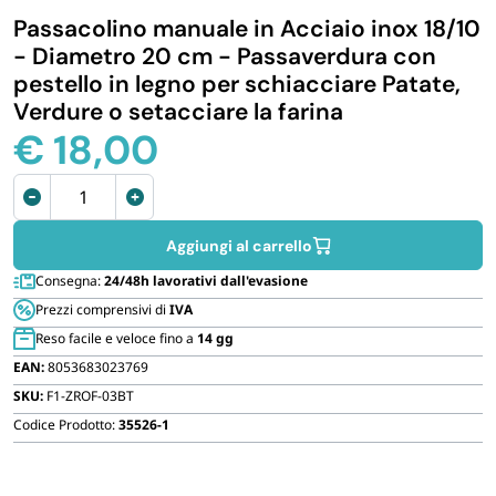
Passacolino manuale in Acciaio inox 18/10
IGIENE E PULIZIA
- Diametro 20 cm - Passaverdura con
pestello in legno per schiacciare Patate,
CASA E PERSONA
Verdure o setacciare la farina
€
18,00
FERRAMENTA E LINEA AUTO
Passacolino
Manuale
PERSONA E MEDICALI
in
Aggiungi al carrello
Acciaio
Consegna:
24/48h lavorativi dall'evasione
Inox
AVVOLGENTI E CONTENITORI ALIMENTARI
Prezzi comprensivi di
IVA
quantità
Reso facile e veloce fino a
14 gg
EAN:
8053683023769
PET
SKU:
F1-ZROF-03BT
Codice Prodotto:
35526-1
PARTY