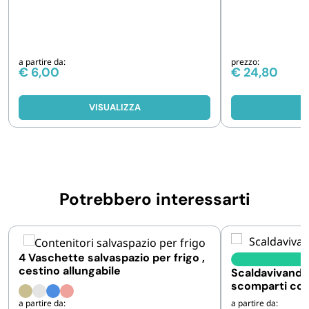
a partire da:
prezzo:
€
6,00
€
24,80
VISUALIZZA
V
Potrebbero interessarti
4 Vaschette salvaspazio per frigo ,
I
cestino allungabile
Scaldavivande 
scomparti con
40W
a partire da:
a partire da: