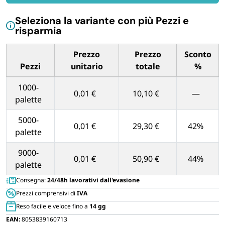
plastica
FORNITURE SETTORE HO.RE.CA
quantità
Seleziona la variante con più Pezzi e
risparmia
BIODEGRADABILE
Prezzo
Prezzo
Sconto
Pezzi
unitario
totale
%
Tabella dei prezzi unitari in base alla quantità di Pezzi
1000-
0,01 €
10,10 €
—
palette
5000-
0,01 €
29,30 €
42%
palette
9000-
0,01 €
50,90 €
44%
palette
Consegna:
24/48h lavorativi dall'evasione
Prezzi comprensivi di
IVA
Reso facile e veloce fino a
14 gg
EAN:
8053839160713