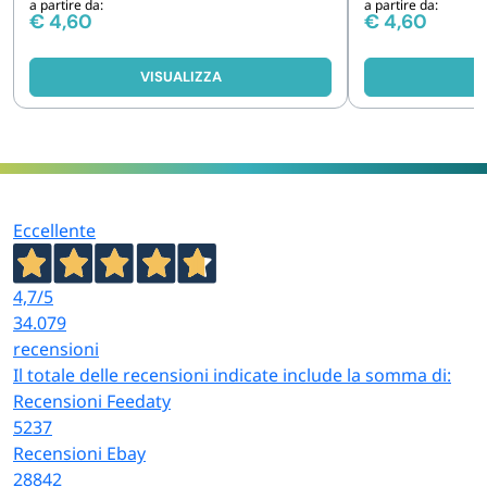
a partire da:
a partire da:
€
4,60
€
4,60
VISUALIZZA
V
Eccellente
4,7
/5
34.079
recensioni
Il totale delle recensioni indicate include la somma di:
Recensioni Feedaty
5237
Recensioni Ebay
28842