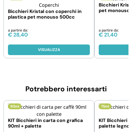
Bicchieri Krist
pet monouso 
Bicchieri Kristal con coperchi in
plastica pet monouso 500cc
a partire da:
a partire da:
€
28,40
€
21,40
VISUALIZZA
V
Potrebbero interessarti
90ml
75ml
KIT Bicchieri in carta con grafica
KIT Bicchieri i
90ml + palette
palette legno