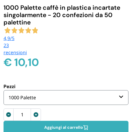
1000 Palette caffè in plastica incartate
IGIENE E PULIZIA
singolarmente - 20 confezioni da 50
palettine
CASA E PERSONA
4,9
/5
23
FERRAMENTA E LINEA AUTO
recensioni
€
10,10
PERSONA E MEDICALI
AVVOLGENTI E CONTENITORI ALIMENTARI
Pezzi
1000 Palette
PET
Palettine
PARTY
caffè
in
Aggiungi al carrello