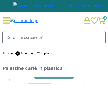
0
Menu
Paluplus
Palettine caffè in plastica
Palettine caffè in plastica
STOVIGLIE E TOVAGLIOLI
Chi siamo
Zoom
GIARDINO E ARREDO PER ESTERNO
Personalizzazione Monouso
IMBALLAGGIO E CANCELLERIA