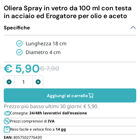
Oliera Spray in vetro da 100 ml con testa
IGIENE E PULIZIA
in acciaio ed Erogatore per olio e aceto
Specifiche
CASA E PERSONA
Lunghezza 18 cm
FERRAMENTA E LINEA AUTO
Diametro 4 cm
€
5,90
PERSONA E MEDICALI
€
7,90
Il
Il
Oliera
prezzo
prezzo
AVVOLGENTI E CONTENITORI ALIMENTARI
spray
originale
attuale
in
era:
è:
Aggiungi al carrello
vetro
€ 7,90.
€ 5,90.
PET
Prezzo più basso ultimi 30 giorni:
€
5,90
.
da
Consegna:
24/48h lavorativi dall'evasione
100
Prezzi comprensivi di
IVA
ml
PARTY
Reso facile e veloce fino a
14 gg
quantità
EAN:
8057502776430