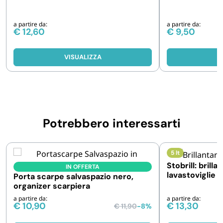
a partire da:
a partire da:
€
12,60
€
9,50
VISUALIZZA
V
Potrebbero interessarti
5 lt
Stobrill: brill
IN OFFERTA
lavastoviglie .
Porta scarpe salvaspazio nero,
pezzi
organizer scarpiera
a partire da:
a partire da:
€
10,90
€
13,30
€
11,90
-8%