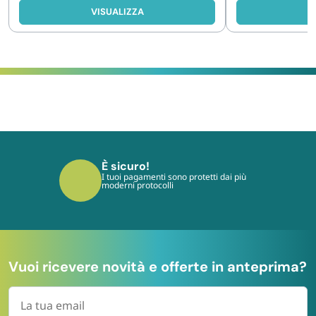
VISUALIZZA
V
È sicuro!
I tuoi pagamenti sono protetti dai più
moderni protocolli
Vuoi ricevere novità e offerte in anteprima?