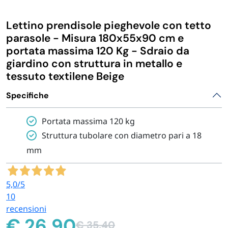
IGIENE E PULIZIA
Lettino prendisole pieghevole con tetto
parasole - Misura 180x55x90 cm e
CASA E PERSONA
portata massima 120 Kg - Sdraio da
giardino con struttura in metallo e
tessuto textilene Beige
FERRAMENTA E LINEA AUTO
Specifiche
PERSONA E MEDICALI
Portata massima 120 kg
Struttura tubolare con diametro pari a 18
AVVOLGENTI E CONTENITORI ALIMENTARI
mm
PET
5,0
/5
10
PARTY
recensioni
€
26,90
€
35,40