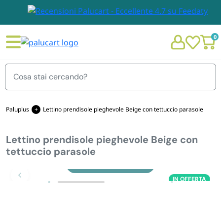
0
Menu
Paluplus
Lettino prendisole pieghevole Beige con tettuccio parasole
Lettino prendisole pieghevole Beige con
STOVIGLIE E TOVAGLIOLI
tettuccio parasole
Chi siamo
Zoom
GIARDINO E ARREDO PER ESTERNO
IN OFFERTA
Personalizzazione Monouso
IMBALLAGGIO E CANCELLERIA