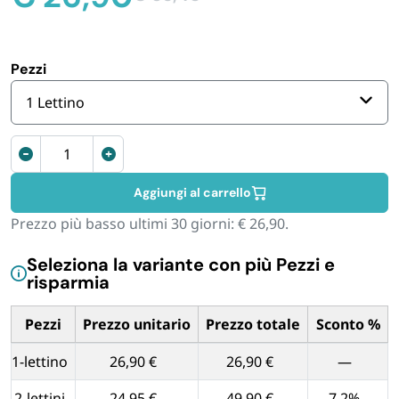
Il
Il
FORNITURE SETTORE HO.RE.CA
prezzo
prezzo
originale
attuale
BIODEGRADABILE
era:
è:
Pezzi
€ 35,40.
€ 26,90.
1 Lettino
Lettino
prendisole
pieghevole
Aggiungi al carrello
Beige
Prezzo più basso ultimi 30 giorni:
€
26,90
.
con
tettuccio
Seleziona la variante con più Pezzi e
parasole
risparmia
quantità
Pezzi
Prezzo unitario
Prezzo totale
Sconto %
Tabella dei prezzi unitari in base alla quantità di Pezzi
1-lettino
26,90 €
26,90 €
—
2-lettini
24,95 €
49,90 €
7.2%