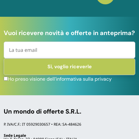
Vuoi ricevere novità e offerte in anteprima?
Ho preso visione dell’informativa sulla privacy
Un mondo di offerte S.R.L.
P. IVA/C.F.: IT 05929030657 • REA: SA-484626
Sede Legale