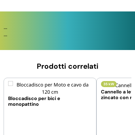
...
...
Prodotti correlati
35 kW
Cannello a leva
zincato con r
Bloccadisco per bici e
lunghezza 60
monopattino