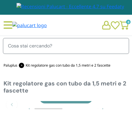
0
Menu
Paluplus
Kit regolatore gas con tubo da 1,5 metri e 2 fascette
Kit regolatore gas con tubo da 1,5 metri e 2
STOVIGLIE E TOVAGLIOLI
fascette
Chi siamo
Zoom
GIARDINO E ARREDO PER ESTERNO
Personalizzazione Monouso
IMBALLAGGIO E CANCELLERIA