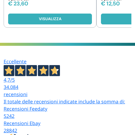
€
23,60
€
12,50
VISUALIZZA
V
Eccellente
4,7
/5
34.084
recensioni
Il totale delle recensioni indicate include la somma di:
Recensioni Feedaty
5242
Recensioni Ebay
28842