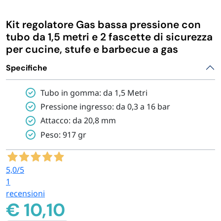
IGIENE E PULIZIA
Kit regolatore Gas bassa pressione con
tubo da 1,5 metri e 2 fascette di sicurezza
CASA E PERSONA
per cucine, stufe e barbecue a gas
Specifiche
FERRAMENTA E LINEA AUTO
Tubo in gomma: da 1,5 Metri
PERSONA E MEDICALI
Pressione ingresso: da 0,3 a 16 bar
Attacco: da 20,8 mm
Peso: 917 gr
AVVOLGENTI E CONTENITORI ALIMENTARI
PET
5,0
/5
1
recensioni
PARTY
€
10,10