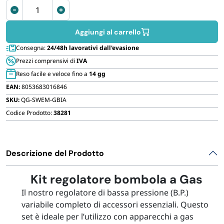
FORNITURE SETTORE HO.RE.CA
Kit
regolatore
gas
Aggiungi al carrello
BIODEGRADABILE
con
Consegna:
24/48h lavorativi dall'evasione
tubo
Prezzi comprensivi di
IVA
da
Reso facile e veloce fino a
14 gg
1,5
EAN:
8053683016846
metri
SKU:
QG-SWEM-GBIA
e
2
Codice Prodotto:
38281
fascette
quantità
Descrizione del Prodotto
Kit regolatore bombola a Gas
Il nostro regolatore di bassa pressione (B.P.)
variabile completo di accessori essenziali. Questo
set è ideale per l’utilizzo con apparecchi a gas