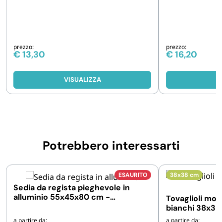
prezzo:
prezzo:
€
13,30
€
16,20
VISUALIZZA
V
Potrebbero interessarti
ESAURITO
38x38 cm
Sedia da regista pieghevole in
alluminio 55x45x80 cm -
Tovaglioli mo
Disponibili 1 o 2 sedie
bianchi 38x38
500 e 2400 pe
a partire da:
a partire da: