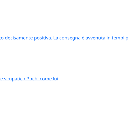
to decisamente positiva. La consegna è avvenuta in tempi più
e simpatico Pochi come lui