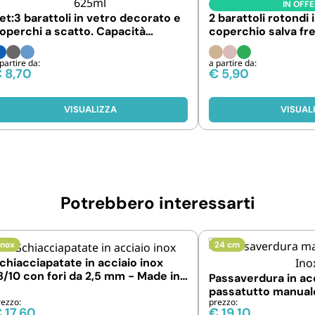
IN OFF
et:3 barattoli in vetro decorato e
2 barattoli rotondi 
operchi a scatto. Capacità
coperchio salva fr
000,660e625 ml
Capacità 200ml
partire da:
a partire da:
€
8,70
€
5,90
VISUALIZZA
VISUAL
Potrebbero interessarti
Inox
24 cm
chiacciapatate in acciaio inox
8/10 con fori da 2,5 mm - Made in
Passaverdura in acc
taly
passatutto manuale
rezzo:
prezzo:
intercambiabili
€
17,60
€
19,10