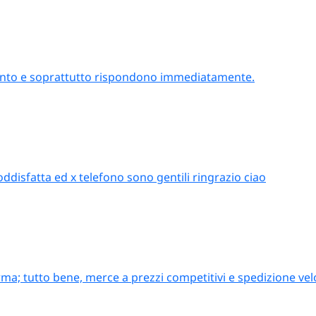
attento e soprattutto rispondono immediatamente.
oddisfatta ed x telefono sono gentili ringrazio ciao
ma; tutto bene, merce a prezzi competitivi e spedizione vel