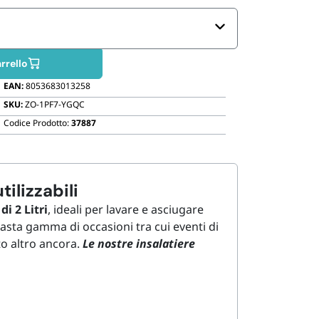
Biodegradabili
rrello
EAN:
8053683013258
SKU:
ZO-1PF7-YGQC
Codice Prodotto:
37887
tilizzabili
i 2 Litri
, ideali per lavare e asciugare
a vasta gamma di occasioni tra cui eventi di
lto altro ancora.
Le nostre insalatiere