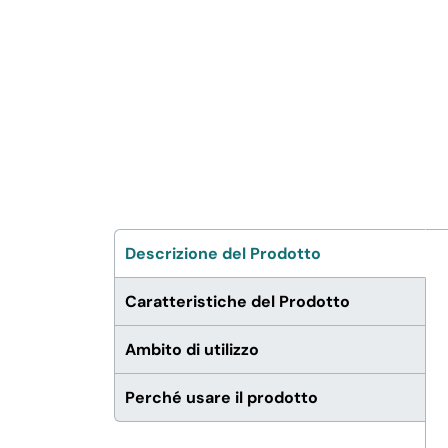
FERRAMENTA E LINEA AUTO
PERSONA E MEDICALI
AVVOLGENTI E CONTENITORI
ALIMENTARI
PET
Descrizione del Prodotto
Caratteristiche del Prodotto
PARTY
Ambito di utilizzo
FORNITURE SETTORE
HO.RE.CA
Perché usare il prodotto
BIODEGRADABILE