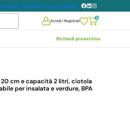
0
Accedi / Registrati
Richiedi preventivo
Vedi tutte
 
TOVAGLIE E TOVAGLIOLI
DABILI
20 cm e capacità 2 litri, ciotola
Tovaglie
zzabile per insalata e verdure, BPA
chieri 
Tovaglioli
bili
i Carta
n Legno
et Posate 
bili