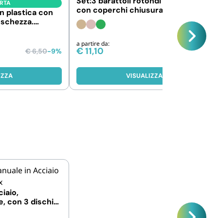
Set:3 barattoli rotondi in plastica
ERTA
con coperchi chiusura
in plastica con
ermetica.Capacità 1,5l
eschezza.
a partire da:
€
11,10
€
6,50
-9%
€
12,30
-10%
IZZA
VISUALIZZA
iaio,
, con 3 dischi