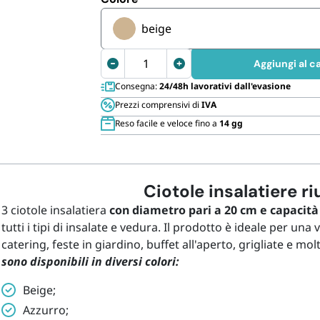
Cannucce 
beige
Insalatiere
Aggiungi al ca
con
Consegna:
24/48h lavorativi dall'evasione
capacità
Prezzi comprensivi di
IVA
2
Reso facile e veloce fino a
14 gg
litri
quantità
Ciotole insalatiere riu
3 ciotole insalatiera
con diametro pari a 20 cm e capacità d
tutti i tipi di insalate e vedura. Il prodotto è ideale per un
catering, feste in giardino, buffet all'aperto, grigliate e mo
sono disponibili in diversi colori:
Beige;
Azzurro;