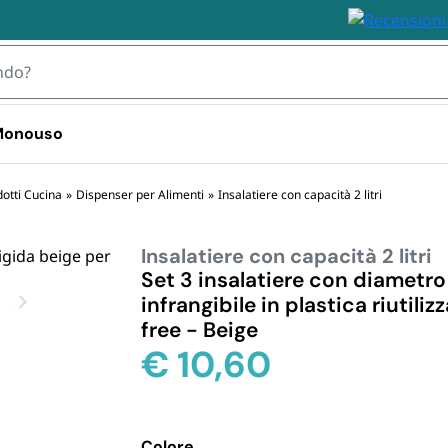
 Monouso
 TOVAGLIOLI
otti Cucina
»
Dispenser per Alimenti
»
Insalatiere con capacità 2 litri
Insalatiere con capacità 2 litri
IZZABILI
STOVIGLIE MONOUSO 
STOVIGLIE
PLASTICA
BIODEGRA
Set 3 insalatiere con diametro 
 Plastica
infrangibile in plastica riutili
Bicchieri plastica e kristal 
Piatti e Bic
i Plastica
free - Beige
usa e getta
Biodegrada
ili
€
10,60
Bicchieri d
Monouso i
Posate e S
Biodegrada
Colore