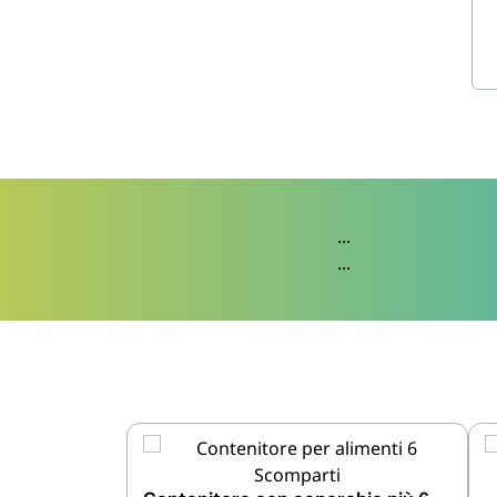
...
...