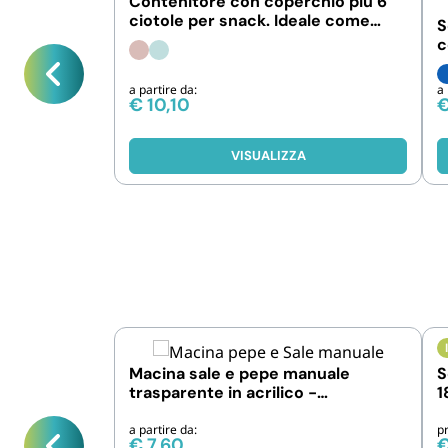
Contenitore con coperchio più 6
ciotole per snack. Ideale come
S
antipastiera
c
1
a partire da:
a 
€
10,10
VISUALIZZA
Macina sale e pepe manuale
S
trasparente in acrilico -
1
confezione da 10, 20 e 30cm
I
a partire da:
p
€
7,60