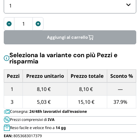
FORNITURE SETTORE HO.RE.CA
1
Custodia
BIODEGRADABILE
per
decorazioni
Aggiungi al carrello
natalizie
da
Seleziona la variante con più Pezzi e
46x25x38
risparmia
cm
quantità
Pezzi
Prezzo unitario
Prezzo totale
Sconto %
Tabella dei prezzi unitari in base alla quantità di Pezzi
1
8,10 €
8,10 €
—
3
5,03 €
15,10 €
37.9%
Consegna:
24/48h lavorativi dall'evasione
Prezzi comprensivi di
IVA
Reso facile e veloce fino a
14 gg
EAN:
8053683017379