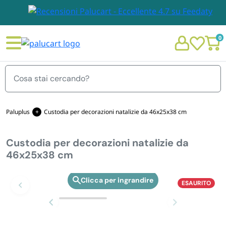
0
Menu
Paluplus
Custodia per decorazioni natalizie da 46x25x38 cm
Custodia per decorazioni natalizie da
STOVIGLIE E TOVAGLIOLI
46x25x38 cm
Chi siamo
GIARDINO E ARREDO PER ESTERNO
ESAURITO
Zoom
Personalizzazione Monouso
IMBALLAGGIO E CANCELLERIA