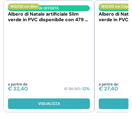
180/210 cm Slim
180/210 cm Classi
IN OFFERTA
I
Albero di Natale artificiale Slim
Albero di Natal
verde in PVC disponibile con 479 o
verde in PVC d
687 rami
664 rami
a partire da:
a partire da:
€
32,40
€
27,40
€
36,90
-12%
VISUALIZZA
V