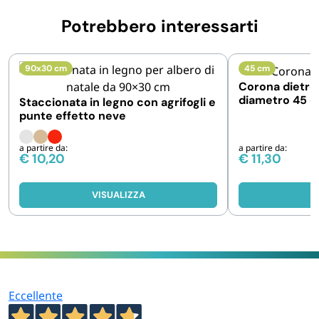
Potrebbero interessarti
90x30 cm
45 cm
Corona dietro 
diametro 45 c
Staccionata in legno con agrifogli e
Pigne da app
punte effetto neve
a partire da:
a partire da:
€
10,20
€
11,30
VISUALIZZA
V
Eccellente