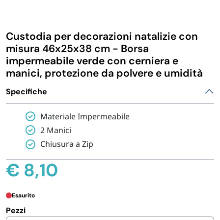
IGIENE E PULIZIA
Custodia per decorazioni natalizie con
CASA E PERSONA
misura 46x25x38 cm - Borsa
impermeabile verde con cerniera e
manici, protezione da polvere e umidità
FERRAMENTA E LINEA AUTO
Specifiche
PERSONA E MEDICALI
Materiale Impermeabile
2 Manici
AVVOLGENTI E CONTENITORI ALIMENTARI
Chiusura a Zip
€
8,10
PET
PARTY
Esaurito
Pezzi