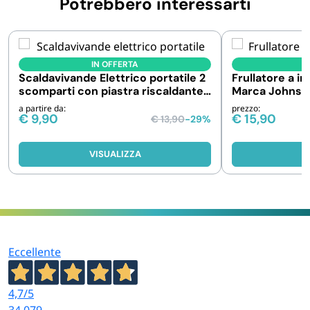
Potrebbero interessarti
IN OFFERTA
I
Scaldavivande Elettrico portatile 2
Frullatore a i
scomparti con piastra riscaldante
Marca Johns
40W
a partire da:
prezzo:
€
9,90
€
15,90
€
13,90
-29%
VISUALIZZA
V
Eccellente
4,7
/5