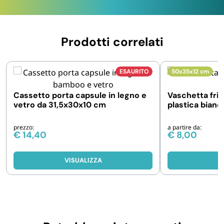
Prodotti correlati
ESAURITO
50x35x12 cm
Cassetto porta capsule in legno e
Vaschetta frigo
vetro da 31,5x30x10 cm
plastica bianc
prezzo:
a partire da:
€
14,40
€
8,00
VISUALIZZA
V