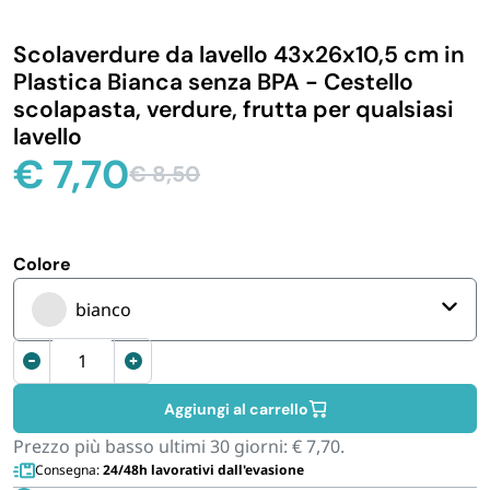
IGIENE E PULIZIA
Scolaverdure da lavello 43x26x10,5 cm in
Plastica Bianca senza BPA - Cestello
CASA E PERSONA
scolapasta, verdure, frutta per qualsiasi
lavello
€
7,70
FERRAMENTA E LINEA AUTO
€
8,50
Il
Il
prezzo
prezzo
PERSONA E MEDICALI
originale
attuale
era:
è:
Colore
€ 8,50.
€ 7,70.
AVVOLGENTI E CONTENITORI ALIMENTARI
bianco
Cestello
PET
per
lavello
Aggiungi al carrello
in
PARTY
Prezzo più basso ultimi 30 giorni:
€
7,70
.
Plastica
Consegna:
24/48h lavorativi dall'evasione
43x26x10,5