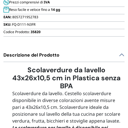
Prezzi comprensivi di
IVA
FORNITURE SETTORE HO.RE.CA
cm
Reso facile e veloce fino a
14 gg
quantità
EAN:
8057271952783
BIODEGRADABILE
SKU:
FQ-D111-N3FR
Codice Prodotto:
35820
Descrizione del Prodotto
Scolaverdure da lavello
43x26x10,5 cm in Plastica senza
BPA
Scolaverdure da lavello. Cestello scolaverdure
disponibile in diverse colorazioni avente misure
pari a 43x26x10,5 cm. Scolaverdure ideale da
posizionare sul lavello della tua cucina per scolare
verdura, frutta, bicchieri e stoviglie appena lavate.
Lo scolaverdure per lavello è disponibile nei