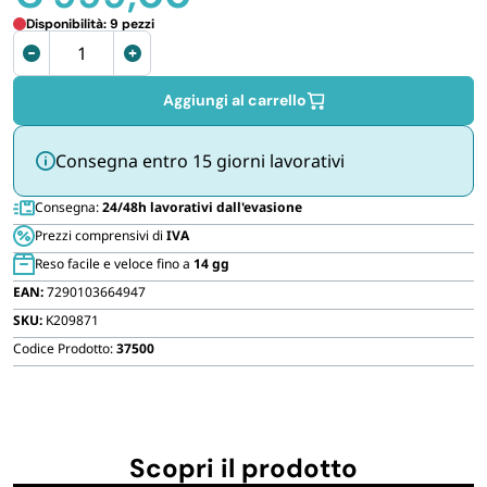
FORNITURE SETTORE HO.RE.CA
Disponibilità: 9 pezzi
Casetta
Giardino
BIODEGRADABILE
Keter
Aggiungi al carrello
Factor
8x6
Consegna entro 15 giorni lavorativi
quantità
Consegna:
24/48h lavorativi dall'evasione
Prezzi comprensivi di
IVA
Reso facile e veloce fino a
14 gg
EAN:
7290103664947
SKU:
K209871
Codice Prodotto:
37500
Scopri il prodotto