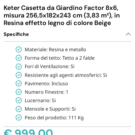
Keter Casetta da Giardino Factor 8x6,
IGIENE E PULIZIA
misura 256,5x182x243 cm (3,83 m²), in
Resina effetto legno di colore Beige
CASA E PERSONA
Specifiche
FERRAMENTA E LINEA AUTO
Materiale: Resina e metallo
Forma del tetto: Tetto a 2 falde
PERSONA E MEDICALI
Fori di Ventilazione: Si
Resistente agli agenti atmosferici: Si
AVVOLGENTI E CONTENITORI ALIMENTARI
Pavimento: Incluso
Numero Finestre: 1
Lucernario: Si
PET
Mensole e Supporti: Si
Peso del prodotto: 111 Kg
PARTY
€
999,00