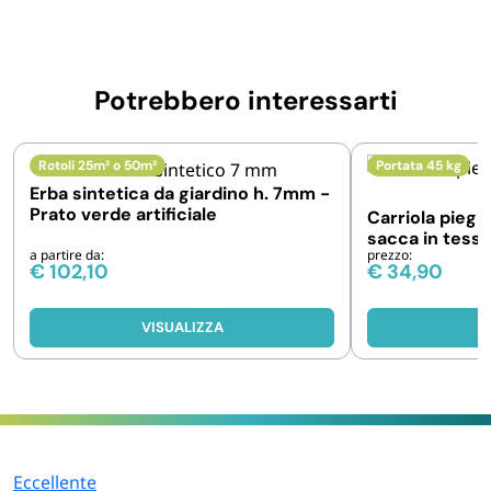
Potrebbero interessarti
Rotoli 25m² o 50m²
Portata 45 kg
Erba sintetica da giardino h. 7mm -
Prato verde artificiale
Carriola piegh
sacca in tessut
a partire da:
prezzo:
€
102,10
€
34,90
VISUALIZZA
V
Eccellente