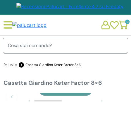
0
Menu
Paluplus
Casetta Giardino Keter Factor 8×6
Casetta Giardino Keter Factor 8×6
STOVIGLIE E TOVAGLIOLI
Chi siamo
Zoom
GIARDINO E ARREDO PER ESTERNO
Personalizzazione Monouso
IMBALLAGGIO E CANCELLERIA