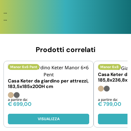
...
...
Prodotti correlati
Manor 6x6 Pent
Manor 6x8
Casa Keter da 
185,8x236,8x
Casa Keter da giardino per attrezzi,
183,5x185x200H cm
a partire da:
a partire da:
€
699,00
€
799,00
VISUALIZZA
V