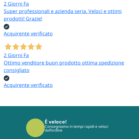
2 Giorni Fa
Super professionali e azienda seria. Veloci e ottimi
prodotti! Grazie!
Acquirente verificato
2 Giorni Fa
Ottimo venditore buon prodotto ottima spedizione
consigliato
Acquirente verificato
È sicuro!
I tuoi pagamenti sono protetti dai più
moderni protocolli