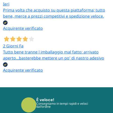
Ieri
Prima volta che acquisto su questa piattaforma; tutto
bene, merce a prezzi competitivi e spedizione veloce.
Acquirente verificato
2 Giorni Fa
Tutto bene tranne l imballaggio mal fatto: arrivato
aperto...basterebbe mettere un po' di nastro adesivo
Acquirente verificato
È veloce!
Consegniamo in tempi rapidi e veloci
dall’ordine