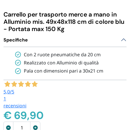
IGIENE E PULIZIA
Carrello per trasporto merce a mano in
Alluminio mis. 49x48x118 cm di colore blu
CASA E PERSONA
- Portata max 150 Kg
Specifiche
FERRAMENTA E LINEA AUTO
Con 2 ruote pneumatiche da 20 cm
PERSONA E MEDICALI
Realizzato con Alluminio di qualità
Pala con dimensioni pari a 30x21 cm
AVVOLGENTI E CONTENITORI ALIMENTARI
5,0
/5
PET
1
recensioni
€
69,90
PARTY
Carrello