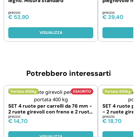
legno. Misura standard
pieghevole mi
prezzo:
prezzo:
€
53,90
€
39,40
VISUALIZZA
V
Potrebbero interessarti
Portata 400kg
ESAURITO
Portata 400kg
SET 4 ruote per carrelli da 76 mm -
SET 4 ruote pe
2 ruote girevoli con freno e 2 ruote
- 2 ruote girev
prezzo:
prezzo:
senza
ruote fisse
€
14,70
€
18,70
VISUALIZZA
V