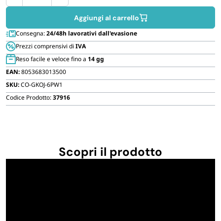
portapacchi
FORNITURE SETTORE HO.RE.CA
professionale
Aggiungi al carrello
in
Consegna:
24/48h lavorativi dall'evasione
BIODEGRADABILE
Alluminio
Prezzi comprensivi di
IVA
con
Reso facile e veloce fino a
14 gg
portata
EAN:
8053683013500
max
SKU:
CO-GKOJ-6PW1
di
150
Codice Prodotto:
37916
Kg
quantità
Scopri il prodotto