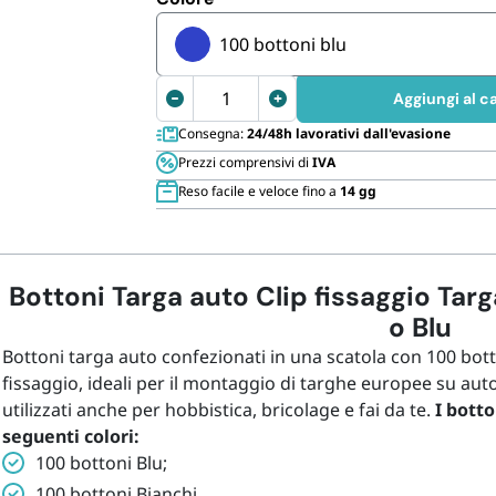
Cannucce 
100 bottoni blu
Bottoni
Aggiungi al ca
Targa
Consegna:
24/48h lavorativi dall'evasione
auto
Prezzi comprensivi di
IVA
Clip
Reso facile e veloce fino a
14 gg
per
fissaggio
Targa
Europea
Bottoni Targa auto Clip fissaggio Ta
8x8mm
o Blu
quantità
Bottoni targa auto confezionati in una scatola con 100 bott
fissaggio, ideali per il montaggio di targhe europee su au
utilizzati anche per hobbistica, bricolage e fai da te.
I botto
seguenti colori:
100 bottoni Blu;
100 bottoni Bianchi.