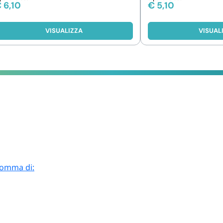
€
6,10
€
5,10
VISUALIZZA
VISUAL
 somma di: