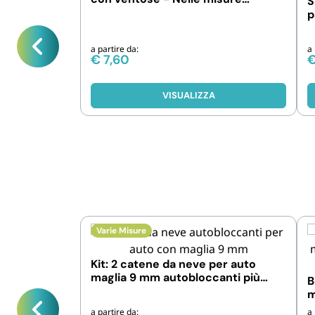
S
45x125cm e 58x125cm
p
u
a partire da:
a 
€
7,60
VISUALIZZA
Varie Misure
Kit: 2 catene da neve per auto
maglia 9 mm autobloccanti più
B
guanti
m
C
a partire da:
a 