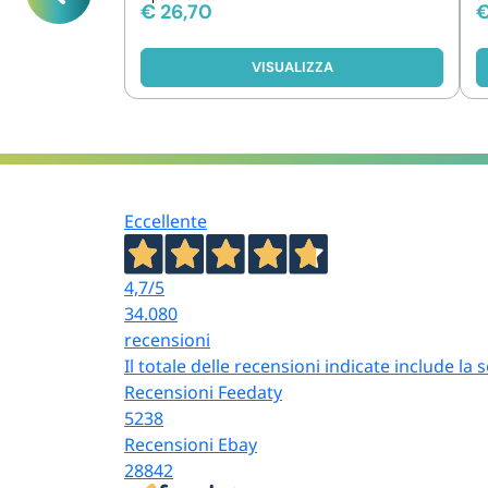
€
26,70
VISUALIZZA
Eccellente
4,7
/5
34.080
recensioni
Il totale delle recensioni indicate include la
Recensioni Feedaty
5238
Recensioni Ebay
28842