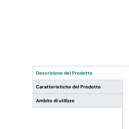
FERRAMENTA E LINEA AUTO
PERSONA E MEDICALI
AVVOLGENTI E CONTENITORI
ALIMENTARI
PET
Descrizione del Prodotto
Caratteristiche del Prodotto
PARTY
Ambito di utilizzo
FORNITURE SETTORE
HO.RE.CA
BIODEGRADABILE