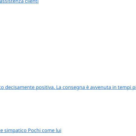
ssistenza clienti
to decisamente positiva. La consegna è avvenuta in tempi più
e simpatico Pochi come lui