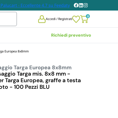
0
Accedi / Registrati
Richiedi preventivo
Targa Europea 8x8mm
Vedi tutte
ssaggio Targa Europea 8x8mm
 
TOVAGLIE E TOVAGLIOLI
DABILI
ssaggio Targa mis. 8x8 mm -
Tovaglie
er Targa Europea, graffe a testa
chieri 
Tovaglioli
moto - 100 Pezzi BLU
bili
i Carta
n Legno
et Posate 
bili