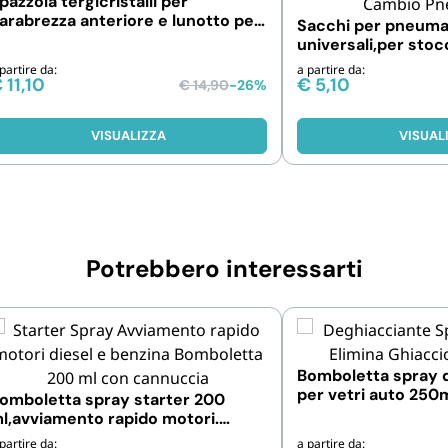
pazzola tergicristalli per
arabrezza anteriore e lunotto per
Sacchi per pneuma
na guida sicura
universali,per stoc
cambio. Confezioni 
partire da:
a partire da:
€
11,10
€
5,10
€
14,90
-26%
VISUALIZZA
VISUAL
Potrebbero interessarti
Bomboletta spray 
per vetri auto 250
omboletta spray starter 200
1, 3 e 6 Pezzi
l,avviamento rapido motori.
onfezioni da 1 e 3 pz
partire da:
a partire da: