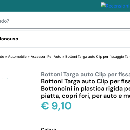
 Monouso
 TOVAGLIOLI
uto
»
Automobile
»
Accessori Per Auto
»
Bottoni Targa auto Clip per fissaggio 
Bottoni Targa auto Clip per fi
IZZABILI
STOVIGLIE MONOUSO 
STOVIGLIE
PLASTICA
BIODEGRA
Bottoni Targa auto Clip per fi
 Plastica
Bottoncini in plastica rigida p
Bicchieri plastica e kristal 
Piatti e Bic
i Plastica
piatta, copri fori, per auto e 
usa e getta
Biodegrada
ili
€
9,10
Bicchieri d
Monouso i
Posate e S
Biodegrada
Colore