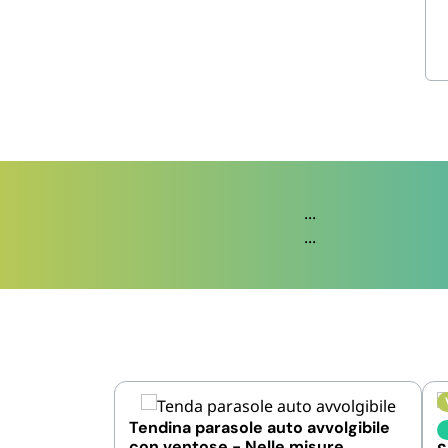
...
...
Tendina parasole auto avvolgibile
con ventose - Nelle misure