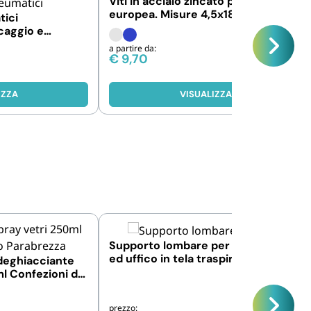
Viti in acciaio zincato per targa
europea. Misure 4,5x18mm. Pezzi
tici
100
caggio e
da 4 e 8 pz
a partire da:
€
9,70
IZZA
VISUALIZZA
Supporto lombare per sedili auto
ed uffico in tela traspirante nera
deghiacciante
ml Confezioni da
prezzo: