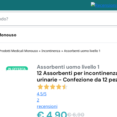
 Monouso
 TOVAGLIOLI
Prodotti Medicali Monouso
»
Incontinenza
»
Assorbenti uomo livello 1
Assorbenti uomo livello 1
IZZABILI
STOVIGLIE MONOUSO 
STOVIGLIE
IN OFFERTA
PLASTICA
BIODEGRA
12 Assorbenti per incontinenza
 Plastica
urinarie - Confezione da 12 pe
Bicchieri plastica e kristal 
Piatti e Bic
i Plastica
usa e getta
Biodegrada
ili
Bicchieri d
4,5
/5
Monouso i
2
Posate e S
recensioni
Biodegrada
€
4,90
€
6,90