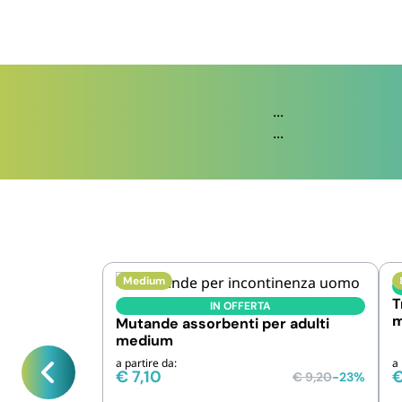
...
...
Medium
T
IN OFFERTA
m
Mutande assorbenti per adulti
medium
a partire da:
a 
€
7,10
€
9,20
-23%