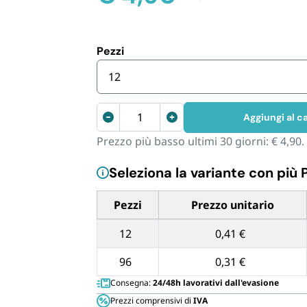
Cannucce 
Il
Il
prezzo
prezzo
originale
attuale
era:
è:
Pezzi
€ 6,90.
€ 4,90.
12
Assorbenti
Aggiungi al ca
uomo
Prezzo più basso ultimi 30 giorni:
€
4,90
.
livello
1
Seleziona la variante con più 
quantità
Pezzi
Prezzo unitario
Tabella dei prezzi unitari in base alla qua
12
0,41 €
96
0,31 €
Consegna:
24/48h lavorativi dall'evasione
Prezzi comprensivi di
IVA