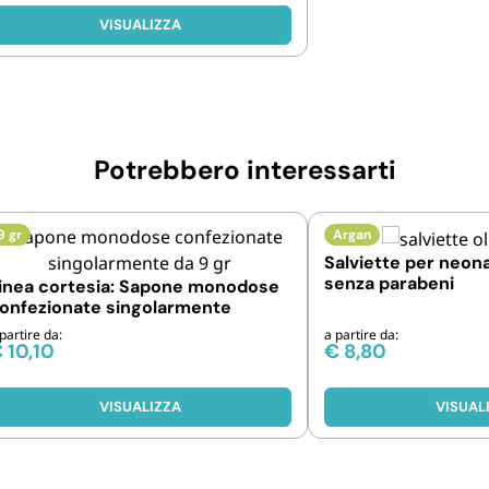
VISUALIZZA
Potrebbero interessarti
9 gr
Argan
Salviette per neona
senza parabeni
inea cortesia: Sapone monodose
onfezionate singolarmente
partire da:
a partire da:
€
10,10
€
8,80
VISUALIZZA
VISUAL