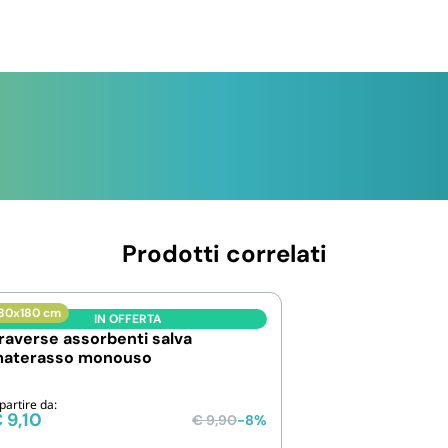
Prodotti correlati
80x180 cm
IN OFFERTA
raverse assorbenti salva
aterasso monouso
partire da:
€
9,10
€
9,90
-8%