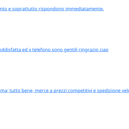
attento e soprattutto rispondono immediatamente.
oddisfatta ed x telefono sono gentili ringrazio ciao
ma; tutto bene, merce a prezzi competitivi e spedizione vel