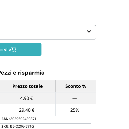
Biodegradabili
rrello
Pezzi e risparmia
Prezzo totale
Sconto %
ntità di Pezzi
4,90 €
—
29,40 €
25%
EAN:
8059602439871
SKU:
BE-OZ96-E9TG