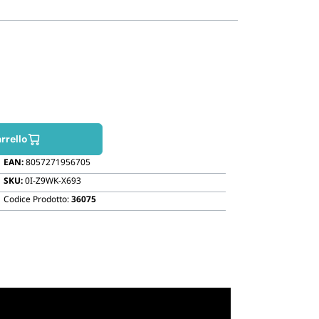
Biodegradabili
rrello
EAN:
8057271956705
SKU:
0I-Z9WK-X693
Codice Prodotto:
36075