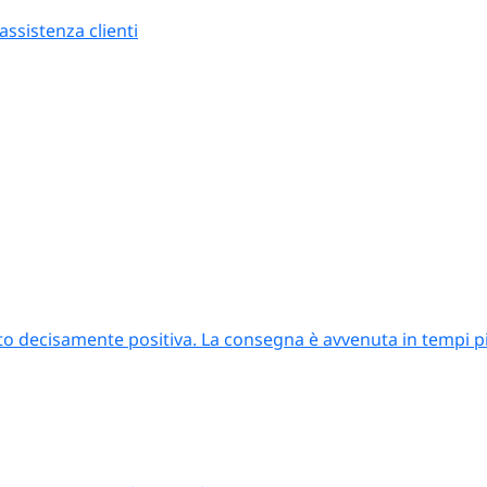
ssistenza clienti
to decisamente positiva. La consegna è avvenuta in tempi più