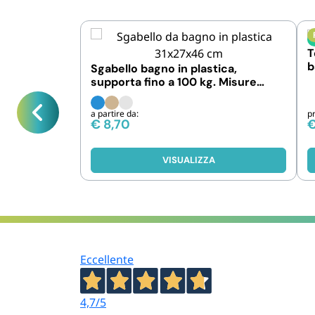
T
b
Sgabello bagno in plastica,
supporta fino a 100 kg. Misure
31x27x46 cm
a partire da:
p
€
8,70
VISUALIZZA
Eccellente
4,7
/5