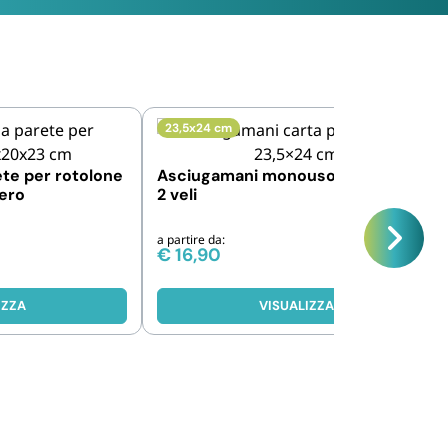
23,5x24 cm
ete per rotolone
Asciugamani monouso piegati a Z ,
nero
2 veli
a partire da:
€
16,90
IZZA
VISUALIZZA