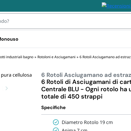
 Monouso
 TOVAGLIOLI
otti industriali bagno
»
Rotoloni e Asciugamani
»
6 Rotoli Asciugamano ad estra
6 Rotoli Asciugamano ad estra
IZZABILI
STOVIGLIE MONOUSO 
STOVIGLIE
PLASTICA
BIODEGRA
6 Rotoli di Asciugamani di car
 Plastica
Centrale BLU - Ogni rotolo ha 
Bicchieri plastica e kristal 
Piatti e Bic
i Plastica
totale di 450 strappi
usa e getta
Biodegrada
ili
Bicchieri d
Specifiche
Monouso i
Posate e S
Diametro Rotolo 19 cm
Biodegrada
Anima 7 cm