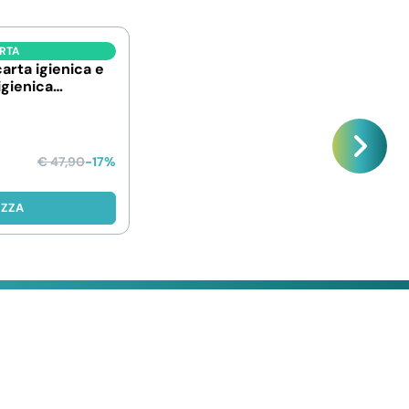
ERTA
carta igienica e
igienica
€
47,90
-17%
IZZA