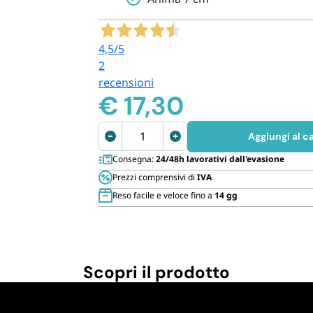
Cannucce 
4,5
/5
2
recensioni
€
17,30
6
Aggiungi al ca
Rotoli
Consegna:
24/48h lavorativi dall'evasione
Asciugamano
Prezzi comprensivi di
IVA
ad
Reso facile e veloce fino a
14 gg
estrazione
Centrale
BLU
quantità
Scopri il prodotto