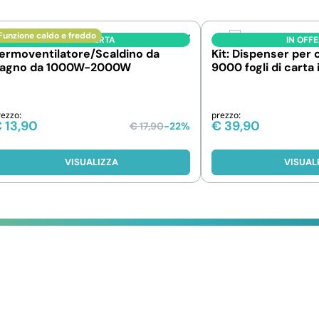
Funzione caldo e freddo
IN OFFERTA
IN OFF
ermoventilatore/Scaldino da
Kit: Dispenser per 
agno da 1000W-2000W
9000 fogli di carta 
intercalata
rezzo:
prezzo:
€
13,90
€
39,90
€
17,90
-22%
VISUALIZZA
VISUAL