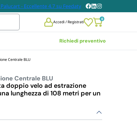
0
Accedi / Registrati
Richiedi preventivo
zione Centrale BLU
Vedi tutte
zione Centrale BLU
 
TOVAGLIE E TOVAGLIOLI
DABILI
ta doppio velo ad estrazione
Tovaglie
una lunghezza di 108 metri per un
chieri 
Tovaglioli
bili
i Carta
n Legno
et Posate 
bili