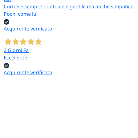
Corriere sempre puntuale e gentile ma anche simpatico
Pochi come lui
Acquirente verificato
2 Giorni Fa
Eccellente
Acquirente verificato
2 Giorni Fa
Servizio preciso e veloce, servizio clienti attento e
soprattutto rispondono immediatamente.
Acquirente verificato