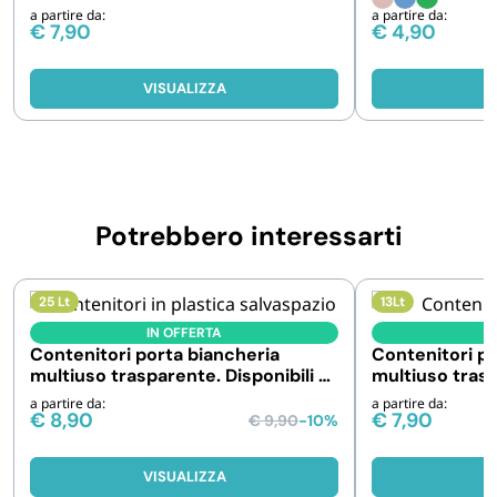
a partire da:
a partire da:
€
7,90
€
4,90
VISUALIZZA
V
Potrebbero interessarti
25 Lt
13Lt
IN OFFERTA
I
Contenitori porta biancheria
Contenitori po
multiuso trasparente. Disponibili a
multiuso tras
1 , 3 e 6 pezzi
a partire da:
a partire da:
€
8,90
€
7,90
€
9,90
-10%
VISUALIZZA
V