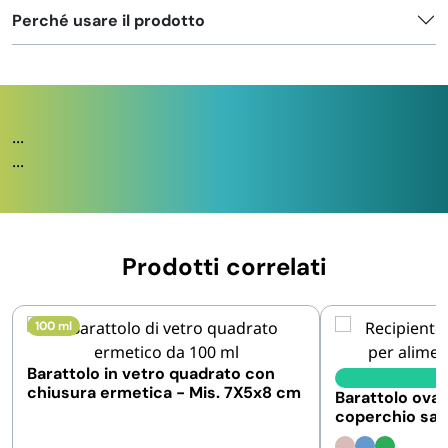
Perché usare il prodotto
...
...
Prodotti correlati
100 ml
Barattolo in vetro quadrato con
I
chiusura ermetica - Mis. 7X5x8 cm
Barattolo oval
coperchio sal
Capacità 1,5 l