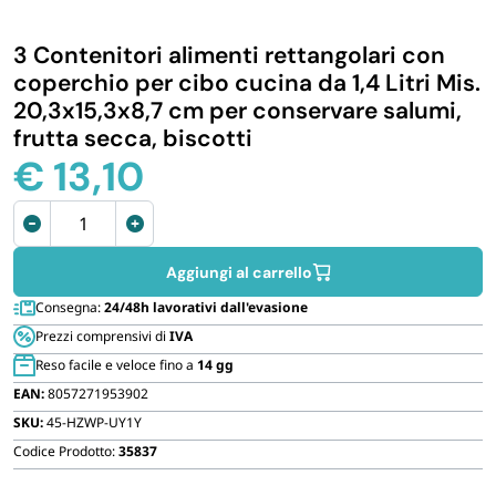
IGIENE E PULIZIA
3 Contenitori alimenti rettangolari con
coperchio per cibo cucina da 1,4 Litri Mis.
CASA E PERSONA
20,3x15,3x8,7 cm per conservare salumi,
frutta secca, biscotti
€
13,10
FERRAMENTA E LINEA AUTO
3
PERSONA E MEDICALI
Contenitori
alimenti
Aggiungi al carrello
per
AVVOLGENTI E CONTENITORI ALIMENTARI
Consegna:
24/48h lavorativi dall'evasione
cucina
Prezzi comprensivi di
IVA
da
Reso facile e veloce fino a
14 gg
1,4
PET
EAN:
8057271953902
Litri
SKU:
45-HZWP-UY1Y
quantità
PARTY
Codice Prodotto:
35837