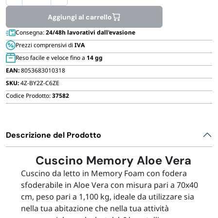
Cuscini
FORNITURE SETTORE HO.RE.CA
memory
Aggiungi al carrello
foam
Consegna:
24/48h lavorativi dall'evasione
BIODEGRADABILE
70x40
Prezzi comprensivi di
IVA
cm
Reso facile e veloce fino a
14 gg
quantità
EAN:
8053683010318
SKU:
4Z-BY2Z-C6ZE
Codice Prodotto:
37582
Descrizione del Prodotto
Cuscino Memory Aloe Vera
Cuscino da letto in Memory Foam con fodera
sfoderabile in Aloe Vera con misura pari a 70x40
cm, peso pari a 1,100 kg, ideale da utilizzare sia
nella tua abitazione che nella tua attività