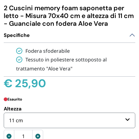
2 Cuscini memory foam saponetta per
IGIENE E PULIZIA
letto - Misura 70x40 cm e altezza di 11 cm
- Guanciale con fodera Aloe Vera
CASA E PERSONA
Specifiche
FERRAMENTA E LINEA AUTO
Fodera sfoderabile
Tessuto in poliestere sottoposto al
PERSONA E MEDICALI
trattamento "Aloe Vera"
€
25,90
AVVOLGENTI E CONTENITORI ALIMENTARI
Esaurito
PET
Altezza
11 cm
PARTY
2