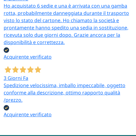
Ho acquistato 6 sedie e una è arrivata con una gamba
rotta, probabilmente danneggiata durante il trasporto
visto lo stato del cartone. Ho chiamato la società e
prontamente hanno spedito una sedia in sostituzione,
ricevuta solo due giorni dopo. Grazie ancora per la
disponibilità e correttezza.
Acquirente verificato
3 Giorni Fa
Spedizione velocissima, imballo impeccabile, oggetto
conforme alla descrizione, ottimo rapporto qualità
/prezzo.
Acquirente verificato