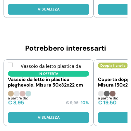
VISUALIZZA
V
Potrebbero interessarti
Doppia flanella
IN OFFERTA
Vassoio da letto in plastica
Coperta doppia
pieghevole. Misura 50x32x22 cm
Misura 150x200
a partire da:
a partire da:
€
8,95
€
19,50
€
9,95
-10%
VISUALIZZA
V