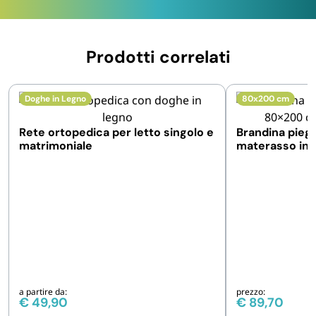
Prodotti correlati
Doghe in Legno
80x200 cm
Rete ortopedica per letto singolo e
Brandina pieg
matrimoniale
materasso in p
legno e strutt
metallo
a partire da:
prezzo:
€
49,90
€
89,70