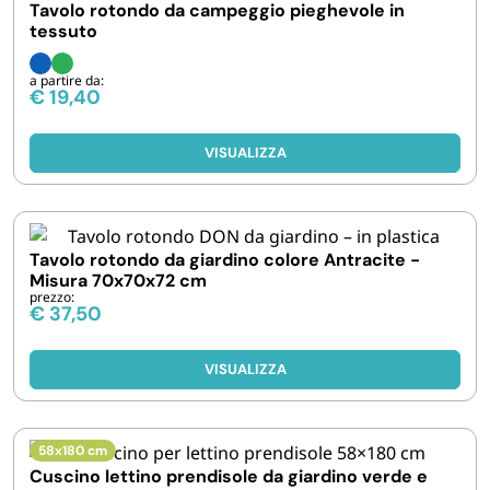
Tavolo rotondo da campeggio pieghevole in
tessuto
a partire da:
€
19,40
VISUALIZZA
Tavolo rotondo da giardino colore Antracite -
Misura 70x70x72 cm
prezzo:
€
37,50
VISUALIZZA
58x180 cm
Cuscino lettino prendisole da giardino verde e