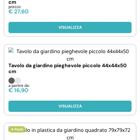
cm
FORNITURE SETTORE HO.RE.CA
prezzo:
€
27,60
BIODEGRADABILE
VISUALIZZA
Tavolo da giardino pieghevole piccolo 44x44x50
cm
a partire da:
€
16,90
VISUALIZZA
4 Posti