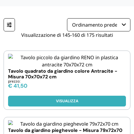
IGIENE E PULIZIA
CASA E PERSONA
Visualizzazione di 145-160 di 175 risultati
FERRAMENTA E LINEA AUTO
PERSONA E MEDICALI
Tavolo quadrato da giardino colore Antracite -
Misura 70x70x72 cm
prezzo:
AVVOLGENTI E CONTENITORI ALIMENTARI
€
41,50
PET
VISUALIZZA
PARTY
Tavolo da giardino pieghevole - Misura 79x72x70