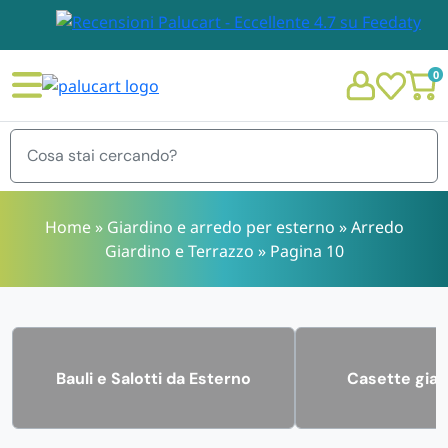
0
Menu
Home
»
Giardino e arredo per esterno
»
Arredo
Giardino e Terrazzo
»
Pagina 10
STOVIGLIE E TOVAGLIOLI
Chi siamo
GIARDINO E ARREDO PER ESTERNO
Personalizzazione Monouso
Bauli e Salotti da Esterno
Casette giar
IMBALLAGGIO E CANCELLERIA