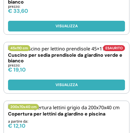
bianco
prezzo:
€
33,60
VISUALIZZA
45x110 cm
ESAURITO
Cuscino per sedia prendisole da giardino verde e
bianco
prezzo:
€
19,10
VISUALIZZA
200x70x40 cm
Copertura per lettini da giardino e piscina
a partire da:
€
12,10