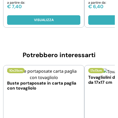
a partire da:
a partire da:
€
7,40
€
6,40
VISUALIZZA
V
Potrebbero interessarti
10x25cm
17x17cm
Tovagliolini da
da 17x17 cm
Buste portaposate in carta paglia
con tovagliolo