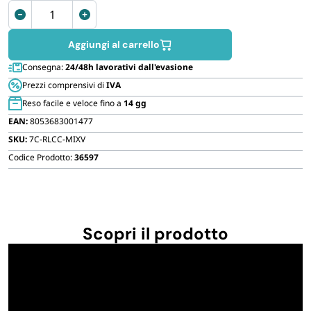
FORNITURE SETTORE HO.RE.CA
Tovaglioli
porta
posate
Aggiungi al carrello
BIODEGRADABILE
Airlaid
Consegna:
24/48h lavorativi dall'evasione
40x40cm
Prezzi comprensivi di
IVA
quantità
Reso facile e veloce fino a
14 gg
EAN:
8053683001477
SKU:
7C-RLCC-MIXV
Codice Prodotto:
36597
Scopri il prodotto