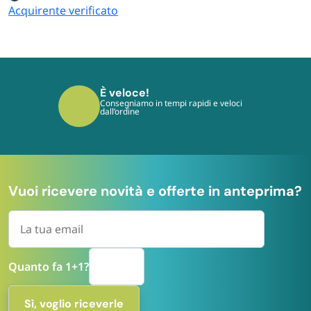
Acquirente verificato
È sicuro!
I tuoi pagamenti sono protetti dai più
moderni protocolli
Vuoi ricevere novità e offerte in anteprima?
Quanto fa 1+1?