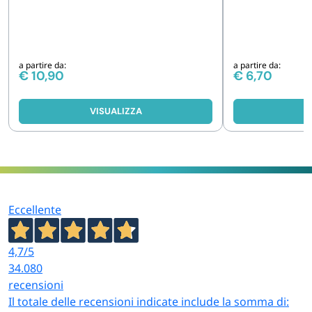
a partire da:
a partire da:
€
10,90
€
6,70
VISUALIZZA
V
Eccellente
4,7
/5
34.080
recensioni
Il totale delle recensioni indicate include la somma di: