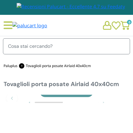
0
Menu
Paluplus
Tovaglioli porta posate Airlaid 40x40cm
Tovaglioli porta posate Airlaid 40x40cm
STOVIGLIE E TOVAGLIOLI
Chi siamo
Zoom
GIARDINO E ARREDO PER ESTERNO
Personalizzazione Monouso
IMBALLAGGIO E CANCELLERIA