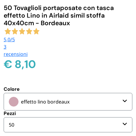
50 Tovaglioli portaposate con tasca
IGIENE E PULIZIA
effetto Lino in Airlaid simil stoffa
40x40cm - Bordeaux
CASA E PERSONA
5,0
/5
3
FERRAMENTA E LINEA AUTO
recensioni
€
8,10
PERSONA E MEDICALI
AVVOLGENTI E CONTENITORI ALIMENTARI
Colore
effetto lino bordeaux
PET
Pezzi
PARTY
50