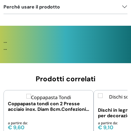
Perché usare il prodotto
...
...
Prodotti correlati
Coppapasta tondi con 2 Presse
acciaio inox. Diam 8cm.Confezioni
Dischi in legn
da 6 e 12 pezzi
per decorazio
da 8 e 32pz
a partire da:
a partire da:
€
9,60
€
9,10