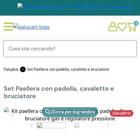
0
Menu
Paluplus
Set Paellera con padella, cavaletto e bruciatore
Set Paellera con padella, cavaletto e
STOVIGLIE E TOVAGLIOLI
bruciatore
Chi siamo
GIARDINO E ARREDO PER ESTERNO
ESAURITO
Zoom
Personalizzazione Monouso
IMBALLAGGIO E CANCELLERIA