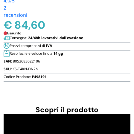
4,0
/5
FORNITURE SETTORE HO.RE.CA
2
recensioni
€
84,60
BIODEGRADABILE
Esaurito
Consegna:
24/48h lavorativi dall'evasione
Prezzi comprensivi di
IVA
Reso facile e veloce fino a
14 gg
EAN:
8053683022106
SKU:
K5-T4KN-DN2N
Codice Prodotto:
P498191
Scopri il prodotto