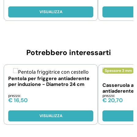
VISUALIZZA
V
Potrebbero interessarti
Spessore 3 mm
Pentola per friggere antiaderente
per induzione - Diametro 24 cm
Casseruola alt
antiaderente.
prezzo:
prezzo:
Altezza 10 cm
€
16,50
€
20,70
VISUALIZZA
V