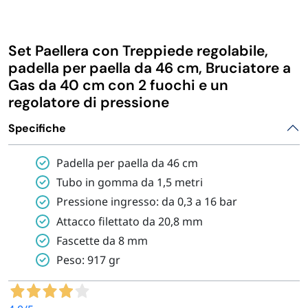
IGIENE E PULIZIA
Set Paellera con Treppiede regolabile,
CASA E PERSONA
padella per paella da 46 cm, Bruciatore a
Gas da 40 cm con 2 fuochi e un
regolatore di pressione
FERRAMENTA E LINEA AUTO
Specifiche
PERSONA E MEDICALI
Padella per paella da 46 cm
Tubo in gomma da 1,5 metri
AVVOLGENTI E CONTENITORI ALIMENTARI
Pressione ingresso: da 0,3 a 16 bar
Attacco filettato da 20,8 mm
PET
Fascette da 8 mm
Peso: 917 gr
PARTY