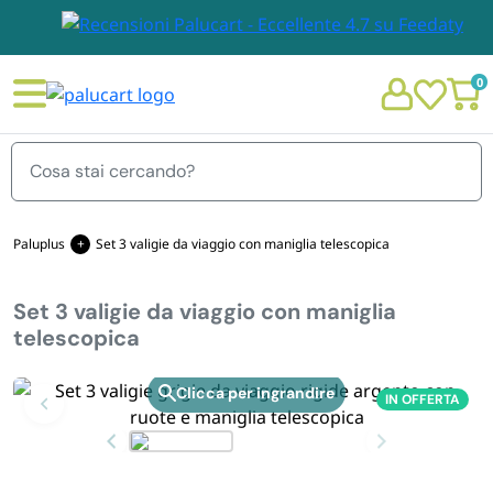
0
Menu
Paluplus
Set 3 valigie da viaggio con maniglia telescopica
Set 3 valigie da viaggio con maniglia
STOVIGLIE E TOVAGLIOLI
telescopica
Chi siamo
GIARDINO E ARREDO PER ESTERNO
IN OFFERTA
Zoom
Personalizzazione Monouso
IMBALLAGGIO E CANCELLERIA