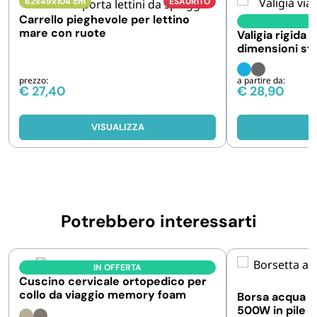
62x49x104 cm
ESAURITO
Carrello pieghevole per lettino
I
mare con ruote
Valigia rigida 
dimensioni st
38x22x55 cm
prezzo:
a partire da:
€
27,40
€
28,90
VISUALIZZA
V
Potrebbero interessarti
IN OFFERTA
Cuscino cervicale ortopedico per
collo da viaggio memory foam
Borsa acqua ca
500W in pile 