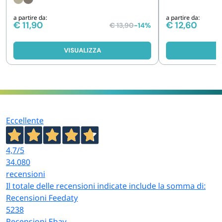
- Vari soggetti
a partire da:
a partire da:
€
11,90
€
12,60
€
13,90
-14%
VISUALIZZA
V
Eccellente
4,7
/5
34.080
recensioni
Il totale delle recensioni indicate include la somma di:
Recensioni Feedaty
5238
Recensioni Ebay