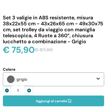
IGIENE E PULIZIA
Set 3 valigie in ABS resistente, misura
CASA E PERSONA
38x22x55 cm - 43x26x65 cm - 49x30x75
cm, set trolley da viaggio con maniglia
telescopica, 4 Ruote a 360°, chiusura
FERRAMENTA E LINEA AUTO
lucchetto a combinazione - Grigio
€
75,90
€
87,90
PERSONA E MEDICALI
Il
Il
prezzo
prezzo
originale
attuale
AVVOLGENTI E CONTENITORI ALIMENTARI
era:
è:
Colore
€ 87,90.
€ 75,90.
grigio
PET
Set
3
PARTY
valigie
Aggiungi al carrello
da