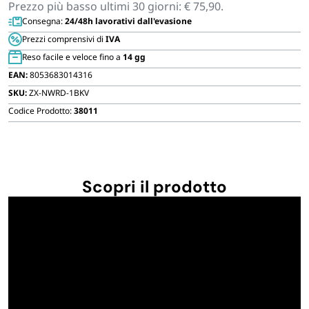
Prezzo più basso ultimi 30 giorni:
€
75,90
.
FORNITURE SETTORE HO.RE.CA
viaggio
Consegna:
24/48h lavorativi dall'evasione
con
Prezzi comprensivi di
IVA
maniglia
BIODEGRADABILE
Reso facile e veloce fino a
14 gg
telescopica
EAN:
8053683014316
quantità
SKU:
ZX-NWRD-1BKV
Codice Prodotto:
38011
Scopri il prodotto