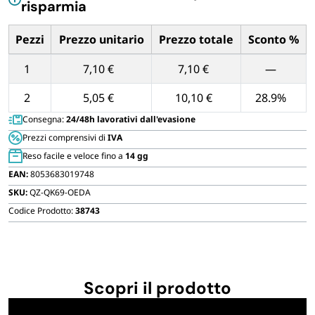
risparmia
FORNITURE SETTORE HO.RE.CA
Pezzi
Prezzo unitario
Prezzo totale
Sconto %
BIODEGRADABILE
Tabella dei prezzi unitari in base alla quantità di Pezzi
1
7,10 €
7,10 €
—
2
5,05 €
10,10 €
28.9%
Consegna:
24/48h lavorativi dall'evasione
Prezzi comprensivi di
IVA
Reso facile e veloce fino a
14 gg
EAN:
8053683019748
SKU:
QZ-QK69-OEDA
Codice Prodotto:
38743
Scopri il prodotto