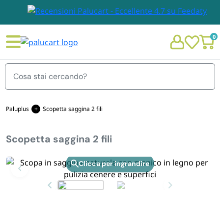
0
Menu
Paluplus
Scopetta saggina 2 fili
Scopetta saggina 2 fili
STOVIGLIE E TOVAGLIOLI
Chi siamo
Zoom
GIARDINO E ARREDO PER ESTERNO
Personalizzazione Monouso
IMBALLAGGIO E CANCELLERIA