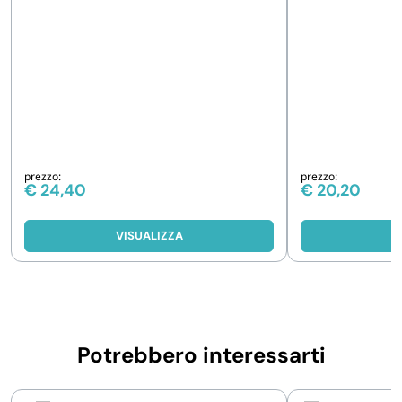
prezzo:
prezzo:
€
24,40
€
20,20
VISUALIZZA
V
Potrebbero interessarti