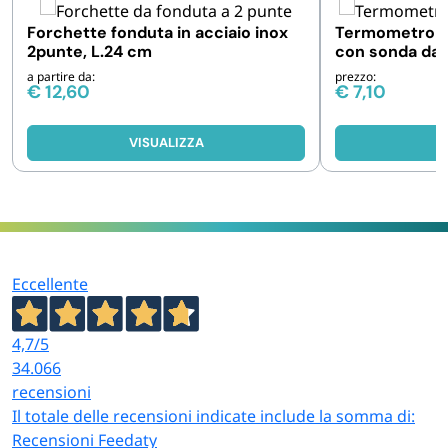
Forchette fonduta in acciaio inox
Termometro da
2punte, L.24 cm
con sonda da 
a partire da:
prezzo:
€
12,60
€
7,10
VISUALIZZA
V
Eccellente
4,7
/5
34.066
recensioni
Il totale delle recensioni indicate include la somma di:
Recensioni Feedaty