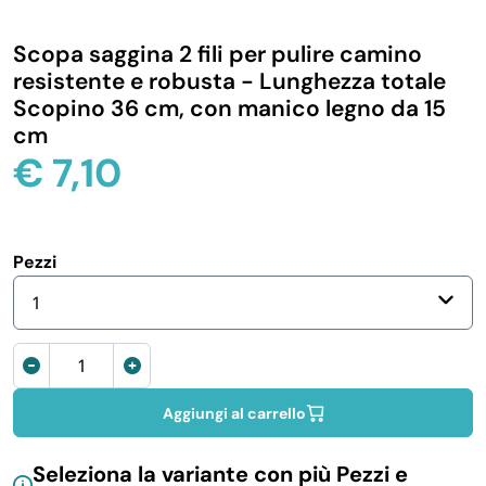
IGIENE E PULIZIA
Scopa saggina 2 fili per pulire camino
resistente e robusta - Lunghezza totale
CASA E PERSONA
Scopino 36 cm, con manico legno da 15
cm
€
7,10
FERRAMENTA E LINEA AUTO
PERSONA E MEDICALI
Pezzi
AVVOLGENTI E CONTENITORI ALIMENTARI
1
Scopetta
PET
saggina
2
Aggiungi al carrello
PARTY
fili
quantità
Seleziona la variante con più Pezzi e