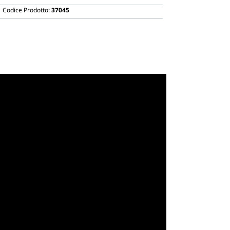
Biodegradabili
Codice Prodotto:
37045