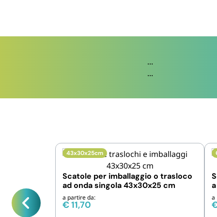
...
...
43x30x25cm
Scatole per imballaggio o trasloco
S
ad onda singola 43x30x25 cm
a
a partire da:
a 
€
11,70