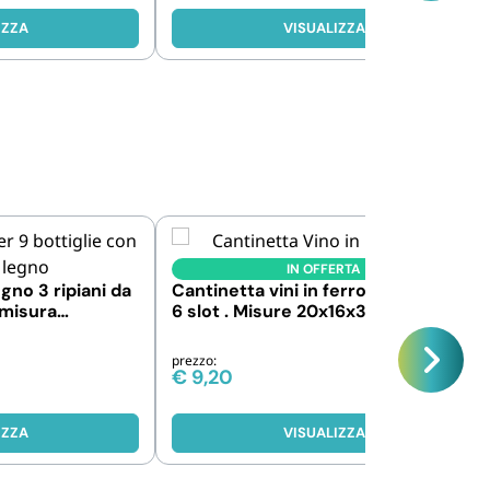
IZZA
VISUALIZZA
IN OFFERTA
egno 3 ripiani da
Cantinetta vini in ferro, 3 ripiani da
- misura
6 slot . Misure 20x16x34 cm
prezzo:
€
9,20
€
11,40
-19%
IZZA
VISUALIZZA