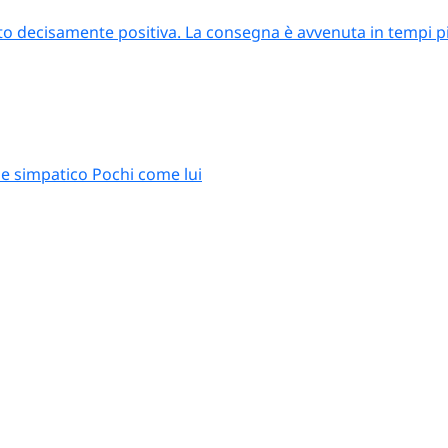
to decisamente positiva. La consegna è avvenuta in tempi più
e simpatico Pochi come lui