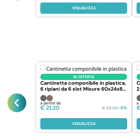
VISUALIZZA
IN OFFERTA
Cantinetta componibile in plastica,
C
6 ripiani da 6 slot Misure 60x24x84
2
cm
a partire da:
a 
€
21,20
€
23,20
-9%
VISUALIZZA