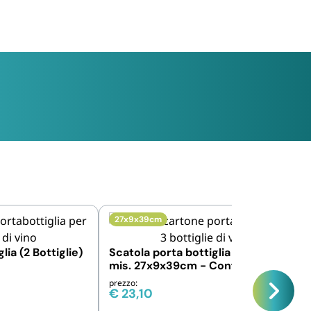
27x9x39cm
lia (2 Bottiglie)
Scatola porta bottiglia (3 Bottiglie)
mis. 27x9x39cm - Confezione da 10
pezzi
prezzo:
€
23,10