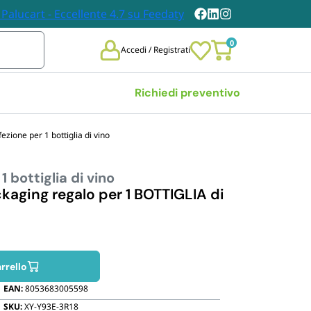
0
Accedi / Registrati
Richiedi preventivo
ezione per 1 bottiglia di vino
Vedi tutte
 bottiglia di vino
 
TOVAGLIE E TOVAGLIOLI
DABILI
ckaging regalo per 1 BOTTIGLIA di
Tovaglie
chieri 
Tovaglioli
bili
i Carta
n Legno
rrello
et Posate 
EAN:
8053683005598
bili
SKU:
XY-Y93E-3R18