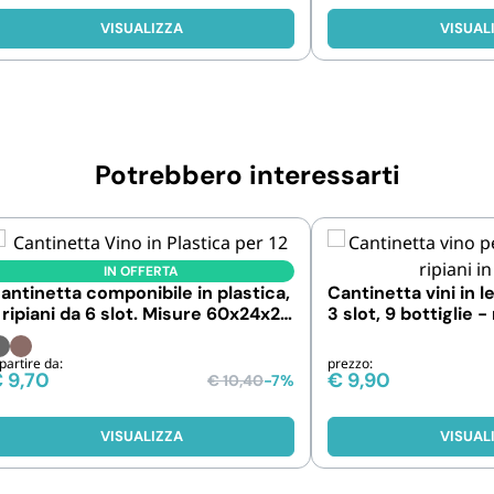
VISUALIZZA
VISUAL
Potrebbero interessarti
IN OFFERTA
antinetta componibile in plastica,
Cantinetta vini in l
 ripiani da 6 slot. Misure 60x24x27
3 slot, 9 bottiglie 
cm
33x24x39 cm
partire da:
prezzo:
€
9,70
€
9,90
€
10,40
-7%
VISUALIZZA
VISUAL