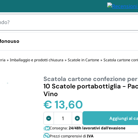
 Monouso
 TOVAGLIOLI
eria
»
Imballaggio e prodotti chiusura
»
Scatole in Cartone
»
Scatola cartone conf
Scatola cartone confezione per 1
IZZABILI
STOVIGLIE MONOUSO 
STOVIGLIE
PLASTICA
BIODEGRA
10 Scatole portabottiglia - Pa
 Plastica
Vino
Bicchieri plastica e kristal 
Piatti e Bic
i Plastica
€
13,60
usa e getta
Biodegrada
ili
Bicchieri d
Scatola
Monouso i
Aggiungi al ca
cartone
Posate e S
Consegna:
24/48h lavorativi dall'evasione
confezione
Biodegrada
Prezzi comprensivi di
IVA
per