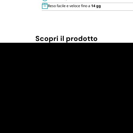
Cannucce 
Reso facile e veloce fino a
14 gg
1
bottiglia
di
vino
quantità
Scopri il prodotto