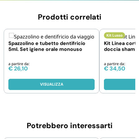
Prodotti correlati
Kit Lusso
Spazzolino e tubetto dentifricio
Kit Linea corte
5ml. Set igiene orale monouso
doccia shampo
cuffie
a partire da:
a partire da:
€
26,10
€
34,50
VISUALIZZA
V
Potrebbero interessarti