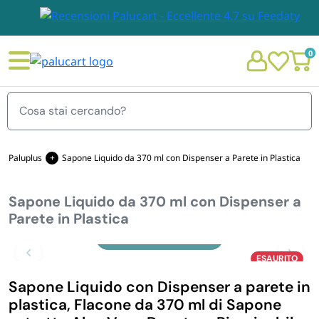
0
Menu
Paluplus
Sapone Liquido da 370 ml con Dispenser a Parete in Plastica
Sapone Liquido da 370 ml con Dispenser a
STOVIGLIE E TOVAGLIOLI
Parete in Plastica
Chi siamo
Zoom
GIARDINO E ARREDO PER ESTERNO
ESAURITO
Personalizzazione Monouso
Sapone Liquido con Dispenser a parete in
IMBALLAGGIO E CANCELLERIA
plastica, Flacone da 370 ml di Sapone