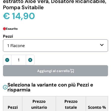
estratto Aloe Vera, Dosatore Ricaricabile,
Pompa Svitabile
IGIENE E PULIZIA
€
14,90
CASA E PERSONA
Esaurito
Pezzi
FERRAMENTA E LINEA AUTO
1 Flacone
PERSONA E MEDICALI
Sapone
Liquido
AVVOLGENTI E CONTENITORI ALIMENTARI
da
Aggiungi al carrello
370
ml
PET
Seleziona la variante con più Pezzi e
con
risparmia
Dispenser
PARTY
a
Prezzo
Prezzo
Parete
Pezzi
unitario
totale
Sconto %