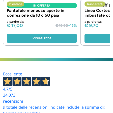
In cotone
Trasparenti
IN OFFERTA
Pantofole monouso aperte in
Linea Cortesi
confezione da 10 o 50 paia
imbustate con
a partire da:
a partire da:
€
17,00
€
9,70
€
19,90
-15%
VISUALIZZA
V
Eccellente
4,7
/5
34.073
recensioni
Il totale delle recensioni indicate include la somma di: