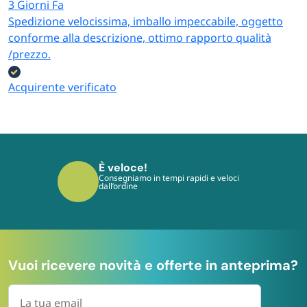
3 Giorni Fa
Spedizione velocissima, imballo impeccabile, oggetto
conforme alla descrizione, ottimo rapporto qualità
/prezzo.
Acquirente verificato
È sicuro!
I tuoi pagamenti sono protetti dai più
moderni protocolli
Vuoi ricevere novità e offerte in anteprima?