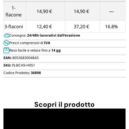
in
FORNITURE SETTORE HO.RE.CA
Tabella dei prezzi unitari in base alla quantità di Pezzi
Plastica
1-
14,90 €
14,90 €
—
quantità
flacone
BIODEGRADABILE
3-flaconi
12,40 €
37,20 €
16.8%
Consegna:
24/48h lavorativi dall'evasione
Prezzi comprensivi di
IVA
Reso facile e veloce fino a
14 gg
EAN:
8053683004843
SKU:
PJ-BCH9-H951
Codice Prodotto:
36898
Scopri il prodotto