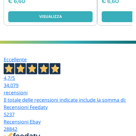
€
6,60
€
6,60
VISUALIZZA
V
Eccellente
4,7
/5
34.079
recensioni
Il totale delle recensioni indicate include la somma di:
Recensioni Feedaty
5237
Recensioni Ebay
28842