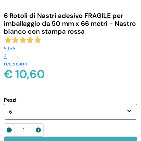
IGIENE E PULIZIA
6 Rotoli di Nastri adesivo FRAGILE per
imballaggio da 50 mm x 66 metri - Nastro
CASA E PERSONA
bianco con stampa rossa
5,0
/5
FERRAMENTA E LINEA AUTO
4
recensioni
PERSONA E MEDICALI
€
10,60
AVVOLGENTI E CONTENITORI ALIMENTARI
Pezzi
PET
6
PARTY
Nastro
adesivo