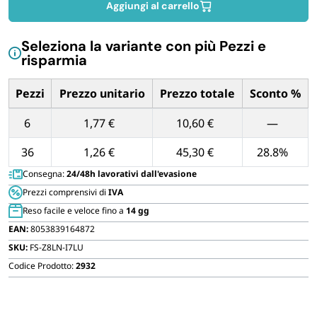
scritta
Aggiungi al carrello
FORNITURE SETTORE HO.RE.CA
Fragile
mm
Seleziona la variante con più Pezzi e
BIODEGRADABILE
50x66
risparmia
mt
quantità
Pezzi
Prezzo unitario
Prezzo totale
Sconto %
Tabella dei prezzi unitari in base alla quantità di Pezzi
6
1,77 €
10,60 €
—
36
1,26 €
45,30 €
28.8%
Consegna:
24/48h lavorativi dall'evasione
Prezzi comprensivi di
IVA
Reso facile e veloce fino a
14 gg
EAN:
8053839164872
SKU:
FS-Z8LN-I7LU
Codice Prodotto:
2932