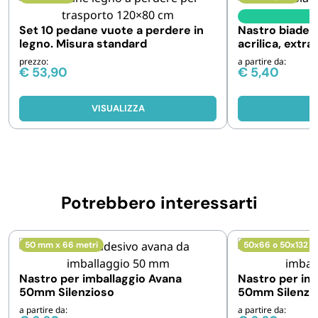
I
Set 10 pedane vuote a perdere in
Nastro biades
legno. Misura standard
acrilica, extra
prezzo:
a partire da:
€
53,90
€
5,40
VISUALIZZA
V
Potrebbero interessarti
50 mm x 66 metri
50x66 o 50x132 m
Nastro per imballaggio Avana
Nastro per im
50mm Silenzioso
50mm Silenzi
a partire da:
a partire da: