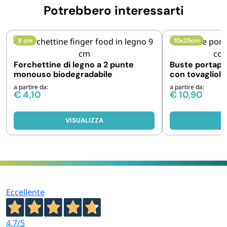
Potrebbero interessarti
9 cm
10x25cm
Forchettine di legno a 2 punte
Buste portapos
monouso biodegradabile
con tovagliolo
a partire da:
a partire da:
€
4,10
€
10,90
VISUALIZZA
V
Eccellente
4,7
/5