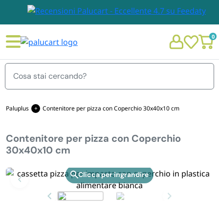
0
Menu
Paluplus
Contenitore per pizza con Coperchio 30x40x10 cm
Contenitore per pizza con Coperchio
STOVIGLIE E TOVAGLIOLI
30x40x10 cm
Chi siamo
GIARDINO E ARREDO PER ESTERNO
Zoom
Personalizzazione Monouso
IMBALLAGGIO E CANCELLERIA