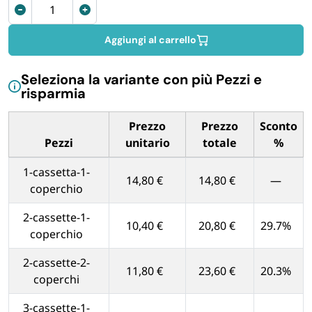
Contenitore
FORNITURE SETTORE HO.RE.CA
per
pizza
Aggiungi al carrello
BIODEGRADABILE
con
Coperchio
Seleziona la variante con più Pezzi e
30x40x10
risparmia
cm
quantità
Prezzo
Prezzo
Sconto
Pezzi
unitario
totale
%
Tabella dei prezzi unitari in base alla quantità di Pezzi
1-cassetta-1-
14,80 €
14,80 €
—
coperchio
2-cassette-1-
10,40 €
20,80 €
29.7%
coperchio
2-cassette-2-
11,80 €
23,60 €
20.3%
coperchi
3-cassette-1-