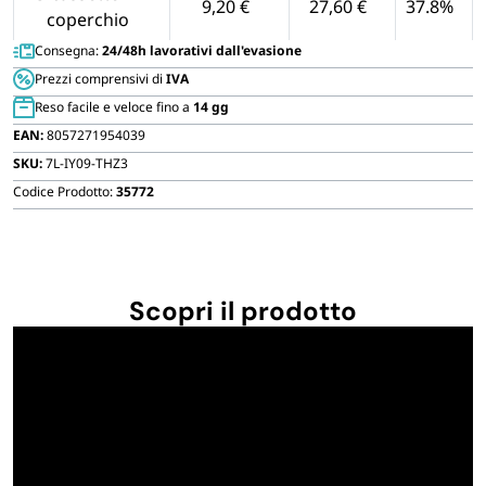
9,20 €
27,60 €
37.8%
coperchio
Consegna:
24/48h lavorativi dall'evasione
6-cassette-1-
7,92 €
47,50 €
46.5%
Prezzi comprensivi di
IVA
coperchio
Reso facile e veloce fino a
14 gg
EAN:
8057271954039
SKU:
7L-IY09-THZ3
Codice Prodotto:
35772
Scopri il prodotto