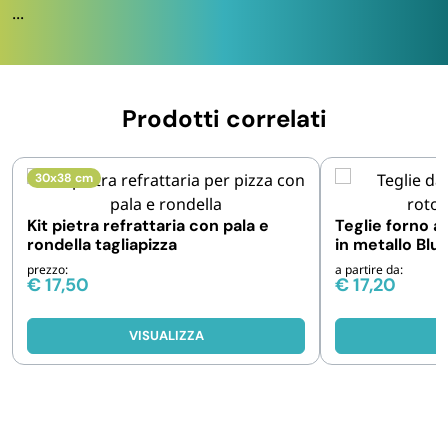
...
Prodotti correlati
30x38 cm
Kit pietra refrattaria con pala e
Teglie forno 
rondella tagliapizza
in metallo Blu 
Pz
prezzo:
a partire da:
€
17,50
€
17,20
VISUALIZZA
V