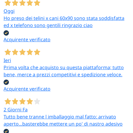
Oggi
Ho preso dei telini x cani 60x90 sono stata soddisfatta
ed x telefono sono gentili ringrazio ciao
Acquirente verificato
Ieri
Prima volta che acquisto su questa piattaforma; tutto
bene, merce a prezzi competitivi e spedizione veloce.
Acquirente verificato
2 Giorni Fa
Tutto bene tranne l imballaggio mal fatto: arrivato
aperto...basterebbe mettere un po' di nastro adesivo