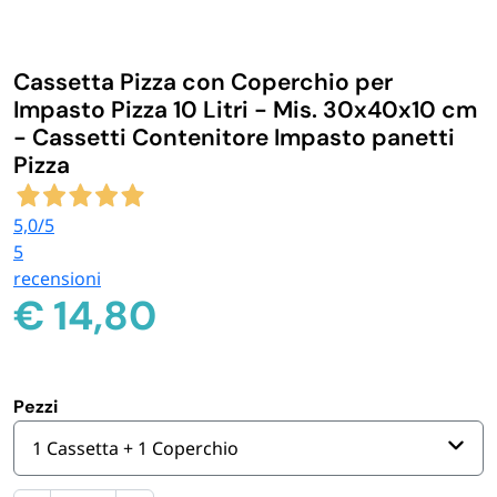
IGIENE E PULIZIA
Cassetta Pizza con Coperchio per
CASA E PERSONA
Impasto Pizza 10 Litri - Mis. 30x40x10 cm
- Cassetti Contenitore Impasto panetti
Pizza
FERRAMENTA E LINEA AUTO
5,0
/5
PERSONA E MEDICALI
5
recensioni
€
14,80
AVVOLGENTI E CONTENITORI ALIMENTARI
PET
Pezzi
PARTY
1 Cassetta + 1 Coperchio