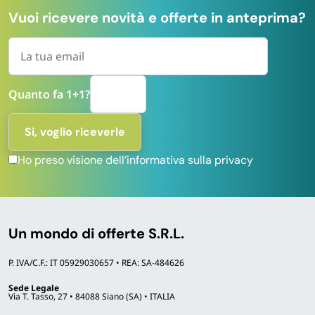
Vuoi ricevere novità e offerte in anteprima?
Quanto fa 1+1?
Ho preso visione dell’informativa sulla privacy
Un mondo di offerte S.R.L.
P. IVA/C.F.: IT 05929030657 • REA: SA-484626
Sede Legale
Via T. Tasso, 27 • 84088 Siano (SA) • ITALIA