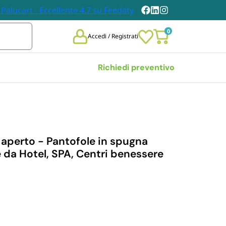
0
Accedi / Registrati
Richiedi preventivo
Vedi tutte
 
TOVAGLIE E TOVAGLIOLI
DABILI
aperto - Pantofole in spugna
Tovaglie
 da Hotel, SPA, Centri benessere
chieri 
Tovaglioli
bili
i Carta
n Legno
et Posate 
bili