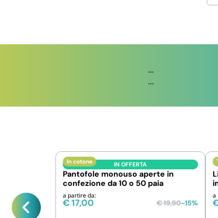
...
...
In cotone
IN OFFERTA
Pantofole monouso aperte in
L
confezione da 10 o 50 paia
i
a partire da:
a 
€
17,00
€
19,90
-15%