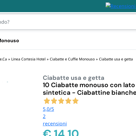
 Monouso
 TOVAGLIOLI
Re.Ca
»
Linea Cortesia Hotel
»
Ciabatte e Cuffie Monouso
»
Ciabatte usa e getta
Ciabatte usa e getta
IZZABILI
STOVIGLIE MONOUSO 
STOVIGLIE
PLASTICA
BIODEGRA
10 Ciabatte monouso con lato 
 Plastica
sintetica - Ciabattine bianche
Bicchieri plastica e kristal 
Piatti e Bic
i Plastica
usa e getta
Biodegrada
ili
Bicchieri d
5,0
/5
Monouso i
2
Posate e S
recensioni
Biodegrada
€
14,10