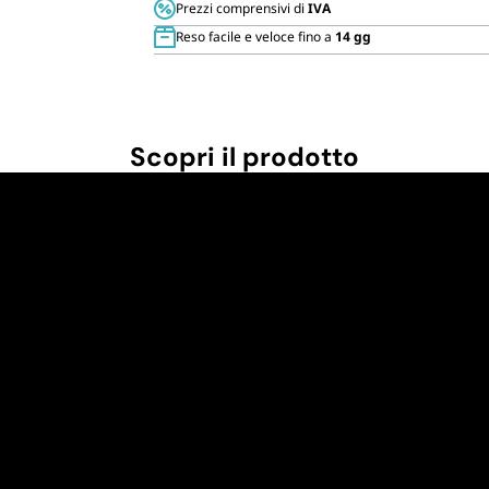
Prezzi comprensivi di
IVA
Reso facile e veloce fino a
14 gg
Scopri il prodotto