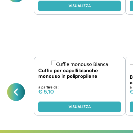
VISUALIZZA
Cuffie per capelli bianche
monouso in polipropilene
B
a
a partire da:
a 
€
5,10
VISUALIZZA