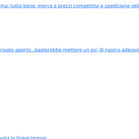
ma; tutto bene, merce a prezzi competitivi e spedizione vel
rrivato aperto...basterebbe mettere un po' di nastro adesiv
rivata in breve tempo