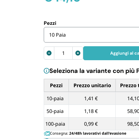
Cannucce 
Pezzi
10 Paia
Ciabatte
Aggiungi al ca
usa
e
Seleziona la variante con più 
getta
quantità
Pezzi
Prezzo unitario
Prezzo 
Tabella dei prezzi unitari in base alla qua
10-paia
1,41 €
14,10
50-paia
1,18 €
58,90
100-paia
0,99 €
98,50
Consegna:
24/48h lavorativi dall'evasione