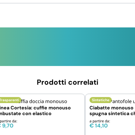
Prodotti correlati
Trasparenti
Sintetiche
inea Cortesia: cuffie monouso
Ciabatte monouso 
mbustate con elastico
spugna sintetica c
partire da:
a partire da:
€
9,70
€
14,10