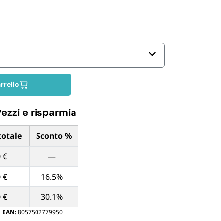
Biodegradabili
rrello
Pezzi e risparmia
totale
Sconto %
ntità di Pezzi
 €
—
 €
16.5%
 €
30.1%
EAN:
8057502779950