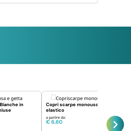
Bianche in
Copri scarpe monouso azzurro con
hiuse
elastico
a partire da:
€
6,60