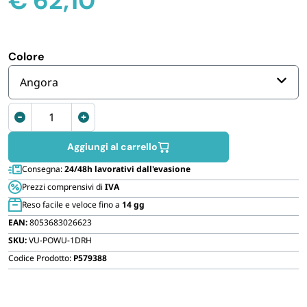
€
62,10
FORNITURE SETTORE HO.RE.CA
BIODEGRADABILE
Colore
Angora
Baule
Portaoggetti
in
Aggiungi al carrello
Plastica
Consegna:
24/48h lavorativi dall'evasione
a
Prezzi comprensivi di
IVA
3
Reso facile e veloce fino a
14 gg
Moduli
EAN:
8053683026623
125x40x42
SKU:
VU-POWU-1DRH
cm
Effetto
Codice Prodotto:
P579388
Legno
quantità