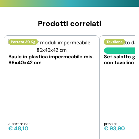
Prodotti correlati
Portata 30 Kg
Textilene
I
Baule in plastica impermeabile mis.
Set salotto gi
86x40x42 cm
con tavolino
a partire da:
prezzo:
€
48,10
€
93,90