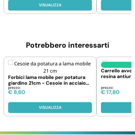
VISUALIZZA
V
Potrebbero interessarti
I
Carrello avvol
resina antiurt
Forbici lama mobile per potatura
giardino 21cm - Cesoie in acciaio
prezzo:
prezzo:
antiaderente
€
8,60
€
17,80
VISUALIZZA
V