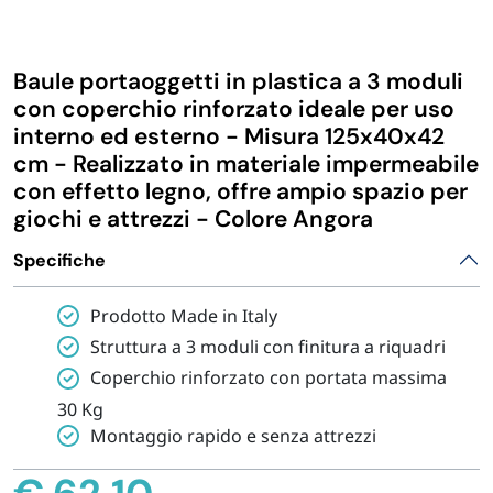
IGIENE E PULIZIA
Baule portaoggetti in plastica a 3 moduli
CASA E PERSONA
con coperchio rinforzato ideale per uso
interno ed esterno - Misura 125x40x42
cm - Realizzato in materiale impermeabile
FERRAMENTA E LINEA AUTO
con effetto legno, offre ampio spazio per
giochi e attrezzi - Colore Angora
PERSONA E MEDICALI
Specifiche
AVVOLGENTI E CONTENITORI ALIMENTARI
Prodotto Made in Italy
Struttura a 3 moduli con finitura a riquadri
PET
Coperchio rinforzato con portata massima
30 Kg
Montaggio rapido e senza attrezzi
PARTY