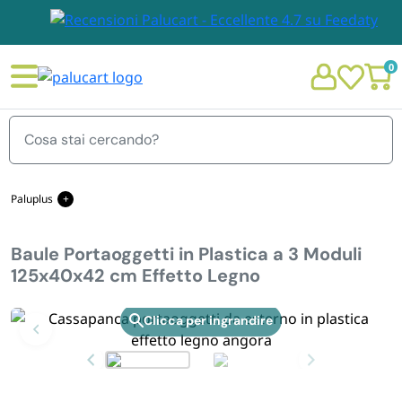
0
Menu
Paluplus
Baule Portaoggetti in Plastica a 3 Moduli 125x40x42 cm Effetto Legno
Baule Portaoggetti in Plastica a 3 Moduli
STOVIGLIE E TOVAGLIOLI
125x40x42 cm Effetto Legno
Chi siamo
GIARDINO E ARREDO PER ESTERNO
Zoom
Personalizzazione Monouso
IMBALLAGGIO E CANCELLERIA