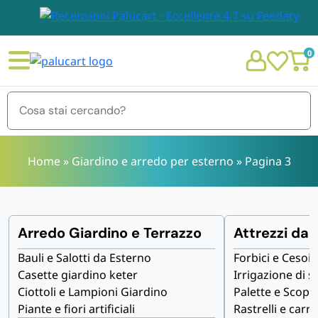
0
Menu
Home
»
Giardino e arredo per esterno
»
Pagina 3
STOVIGLIE E TOVAGLIOLI
Chi siamo
Arredo Giardino e Terrazzo
Attrezzi da 
GIARDINO E ARREDO PER ESTERNO
Bauli e Salotti da Esterno
Forbici e Cesoie
Personalizzazione Monouso
Casette giardino keter
Irrigazione di s
Ciottoli e Lampioni Giardino
Palette e Scope
IMBALLAGGIO E CANCELLERIA
Piante e fiori artificiali
Rastrelli e carri