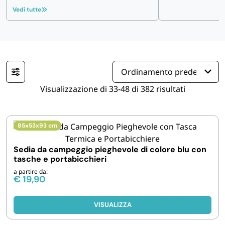
Vedi tutte
IGIENE E PULIZIA
CASA E PERSONA
FERRAMENTA E LINEA AUTO
Visualizzazione di 33-48 di 382 risultati
PERSONA E MEDICALI
85x53x93 cm
AVVOLGENTI E CONTENITORI ALIMENTARI
Sedia da campeggio pieghevole di colore blu con
tasche e portabicchieri
PET
a partire da:
€
19,90
PARTY
VISUALIZZA