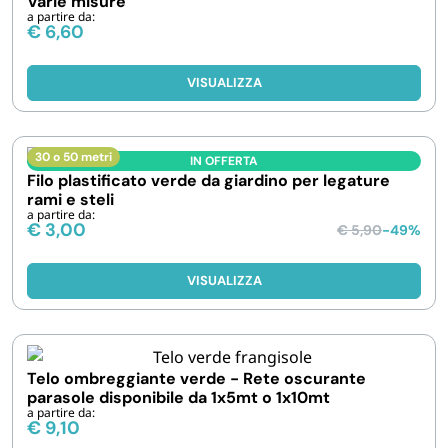
Varie misure
a partire da:
€
6,60
VISUALIZZA
30 o 50 metri
IN OFFERTA
Filo plastificato verde da giardino per legature
rami e steli
a partire da:
€
3,00
€
5,90
-49%
VISUALIZZA
Telo ombreggiante verde - Rete oscurante
parasole disponibile da 1x5mt o 1x10mt
a partire da:
€
9,10