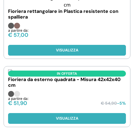
Fioriera rettangolare in Plastica resistente con
spalliera
a partire da:
€
57,00
VISUALIZZA
IN OFFERTA
Fioriera da esterno quadrata - Misura 42x42x40
cm
a partire da:
€
51,90
€
54,90
-5%
VISUALIZZA