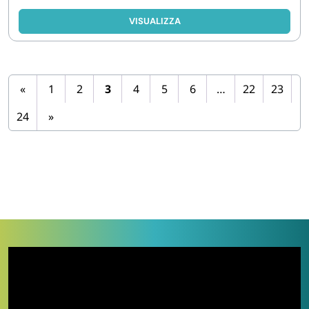
VISUALIZZA
«
1
2
3
4
5
6
…
22
23
24
»