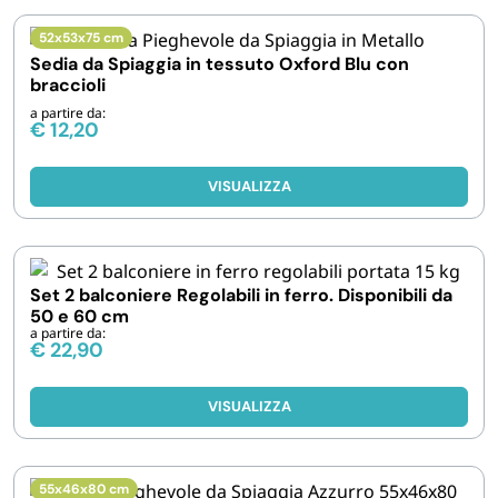
FORNITURE SETTORE HO.RE.CA
52x53x75 cm
Sedia da Spiaggia in tessuto Oxford Blu con
BIODEGRADABILE
braccioli
a partire da:
€
12,20
VISUALIZZA
Set 2 balconiere Regolabili in ferro. Disponibili da
50 e 60 cm
a partire da:
€
22,90
VISUALIZZA
55x46x80 cm